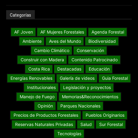
Categorías
AF Joven
AF Mujeres Forestales
Agenda Forestal
Ambiente
Aves del Mundo
Biodiversidad
Cambio Climático
Conservación
Construir con Madera
Contenido Patrocinado
Costa Rica
Destacadas
Educación
Energías Renovables
Galería de videos
Guia Forestal
Institucionales
Legislación y proyectos
Manejo de Fuego
Memorias&Reconocimientos
Opinión
Parques Nacionales
Precios de Productos Forestales
Pueblos Originarios
Reservas Naturales Privadas
Salud
Sur Forestal
Tecnologías