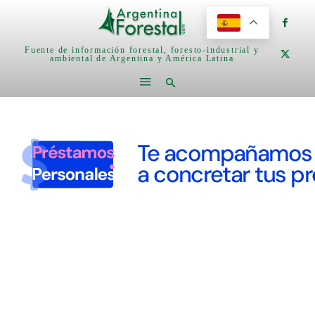
Fuente de información forestal, foresto-industrial y
ambiental de Argentina y América Latina