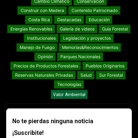
Cambio Climático
Conservación
Construir con Madera
Contenido Patrocinado
Costa Rica
Destacadas
Educación
Energías Renovables
Galería de videos
Guia Forestal
Institucionales
Legislación y proyectos
Manejo de Fuego
Memorias&Reconocimientos
Opinión
Parques Nacionales
Precios de Productos Forestales
Pueblos Originarios
Reservas Naturales Privadas
Salud
Sur Forestal
Tecnologías
Valor Ambiental
No te pierdas ninguna noticia
¡Suscribite!