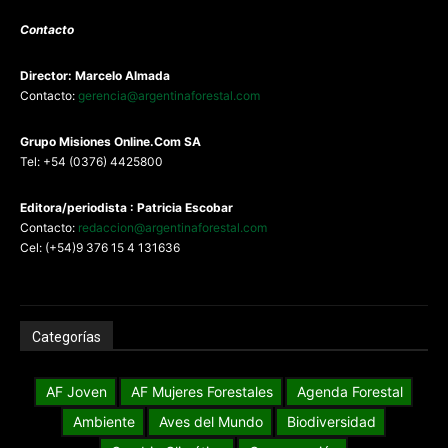
Contacto
Director: Marcelo Almada
Contacto:
gerencia@argentinaforestal.com
G
rupo Misiones
Online.Com
SA
Tel: +54 (0376) 4425800
Editora/periodista : Patricia Escobar
Contacto:
redaccion@argentinaforestal.com
Cel: (+54)9 376 15 4 131636
Categorías
AF Joven
AF Mujeres Forestales
Agenda Forestal
Ambiente
Aves del Mundo
Biodiversidad