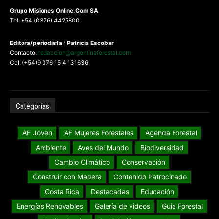
G
rupo Misiones
Online.Com
SA
Tel: +54 (0376) 4425800
Editora/periodista : Patricia Escobar
Contacto:
redaccion@argentinaforestal.com
Cel: (+54)9 376 15 4 131636
Categorías
AF Joven
AF Mujeres Forestales
Agenda Forestal
Ambiente
Aves del Mundo
Biodiversidad
Cambio Climático
Conservación
Construir con Madera
Contenido Patrocinado
Costa Rica
Destacadas
Educación
Energías Renovables
Galería de videos
Guia Forestal