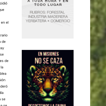
idió
que
 en el
rario
a de
ray
 se
tes de
la
blea
nión
ideró
día
a se
ea se