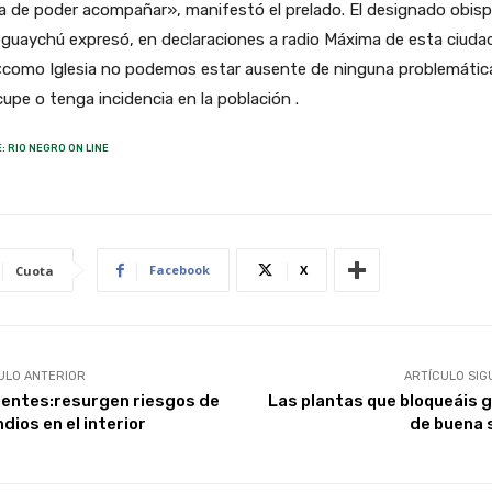
a de poder acompañar», manifestó el prelado. El designado obis
guaychú expresó, en declaraciones a radio Máxima de esta ciuda
«como Iglesia no podemos estar ausente de ninguna problemátic
upe o tenga incidencia en la población .
: RIO NEGRO ON LINE
Facebook
X
Cuota
ULO ANTERIOR
ARTÍCULO SIG
ientes:resurgen riesgos de
Las plantas que bloqueáis 
dios en el interior
de buena 