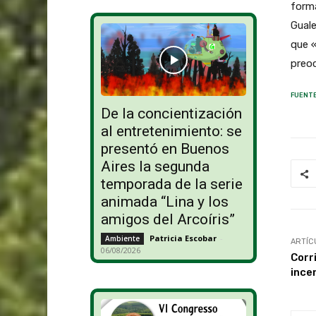
form
Guale
que 
preoc
FUENTE
De la concientización
al entretenimiento: se
presentó en Buenos
Aires la segunda
temporada de la serie
animada “Lina y los
amigos del Arcoíris”
Patricia Escobar
-
Ambiente
ARTÍC
06/08/2026
Corr
incen