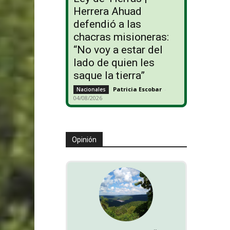
Herrera Ahuad
defendió a las
chacras misioneras:
“No voy a estar del
lado de quien les
saque la tierra”
Patricia Escobar
-
Nacionales
04/08/2026
Opinión