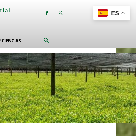
rial
ES
a
F CIENCIAS