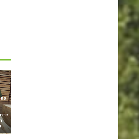
ras
ante
n
o