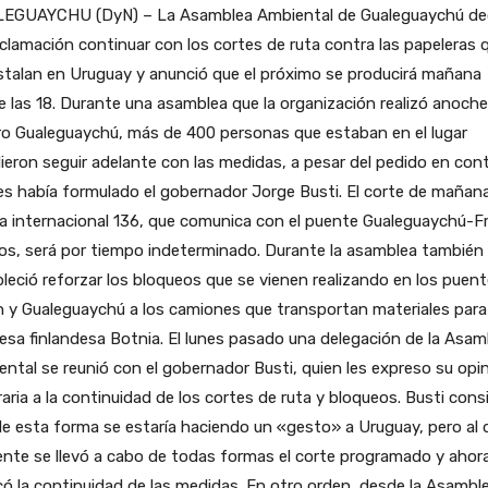
EGUAYCHU (DyN) – La Asamblea Ambiental de Gualeguaychú dec
clamación continuar con los cortes de ruta contra las papeleras 
stalan en Uruguay y anunció que el próximo se producirá mañana
 las 18. Durante una asamblea que la organización realizó anoche
ro Gualeguaychú, más de 400 personas que estaban en el lugar
ieron seguir adelante con las medidas, a pesar del pedido en cont
es había formulado el gobernador Jorge Busti. El corte de mañan
ta internacional 136, que comunica con el puente Gualeguaychú-F
os, será por tiempo indeterminado. Durante la asamblea también
leció reforzar los bloqueos que se vienen realizando en los puen
 y Gualeguaychú a los camiones que transportan materiales para 
sa finlandesa Botnia. El lunes pasado una delegación de la Asam
ntal se reunió con el gobernador Busti, quien les expreso su opi
aria a la continuidad de los cortes de ruta y bloqueos. Busti cons
e esta forma se estaría haciendo un «gesto» a Uruguay, pero al 
ente se llevó a cabo de todas formas el corte programado y ahor
icó la continuidad de las medidas. En otro orden, desde la Asambl