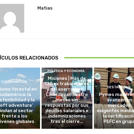
Matias
ÍCULOS RELACIONADOS
POLÍTICA Y ECONOMÍA
Misiones | Más de
CONSERVACIÓN
130 ex trabajadores
DESTACADAS
ismo forestal en
del aserradero
Sudamérica: la
Linor llevan cuatro
Pymes madere
stenibilidad y la
meses sin
avanzan en
soft adventure’
respuestas por sus
mercados
lindan al sector
deudas salariales e
exigentes medi
frente a los
indemnizaciones
la certificació
ivenes globales
tras el cierre...
PEFC en grup