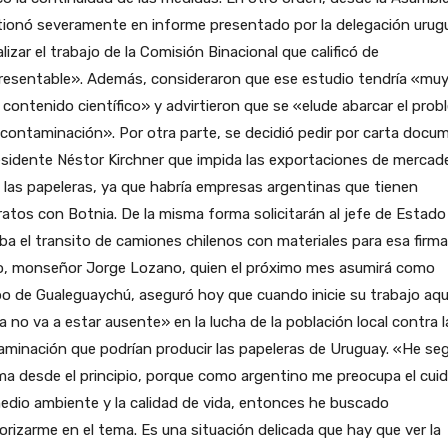
tionó severamente en informe presentado por la delegación urug
nalizar el trabajo de la Comisión Binacional que calificó de
resentable». Además, consideraron que ese estudio tendría «mu
contenido científico» y advirtieron que se «elude abarcar el pro
 contaminación». Por otra parte, se decidió pedir por carta docu
esidente Néstor Kirchner que impida las exportaciones de mercade
 las papeleras, ya que habría empresas argentinas que tienen
atos con Botnia. De la misma forma solicitarán al jefe de Estado
ba el transito de camiones chilenos con materiales para esa firma
o, monseñor Jorge Lozano, quien el próximo mes asumirá como
o de Gualeguaychú, aseguró hoy que cuando inicie su trabajo aquí
ia no va a estar ausente» en la lucha de la población local contra l
minación que podrían producir las papeleras de Uruguay. «He se
ma desde el principio, porque como argentino me preocupa el cui
edio ambiente y la calidad de vida, entonces he buscado
iorizarme en el tema. Es una situación delicada que hay que ver la