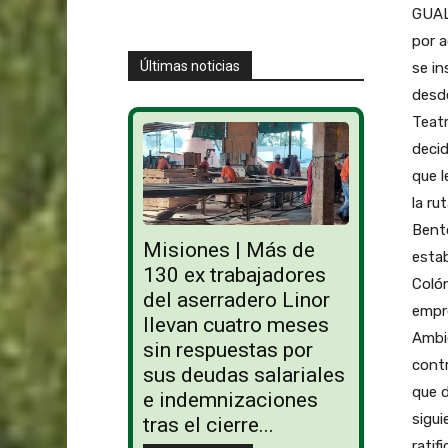
GUAL
por a
Últimas noticias
se in
desde
Teat
decid
que l
la ru
Bent
Misiones | Más de
estab
130 ex trabajadores
Colón
del aserradero Linor
empre
llevan cuatro meses
Ambie
sin respuestas por
contr
sus deudas salariales
que d
e indemnizaciones
sigui
tras el cierre...
ratif