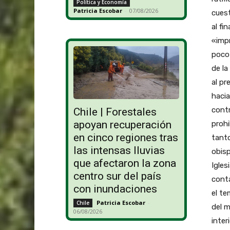
Política y Economía
Patricia Escobar
-
07/08/2026
cues
al fi
«imp
poco 
de la
al pr
hacia
contr
Chile | Forestales
apoyan recuperación
prohi
en cinco regiones tras
tant
las intensas lluvias
obisp
que afectaron la zona
Igles
centro sur del país
conta
con inundaciones
el te
Patricia Escobar
-
Chile
del m
06/08/2026
inter