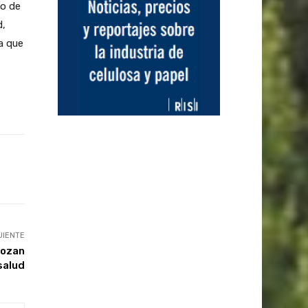
po de
d,
a que
UIENTE
gozan
salud