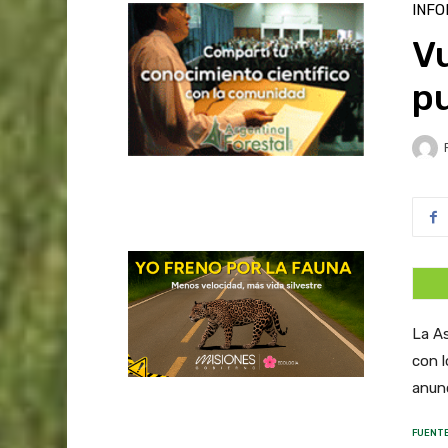
INFO
Vu
p
La A
con l
anunc
FUENTE