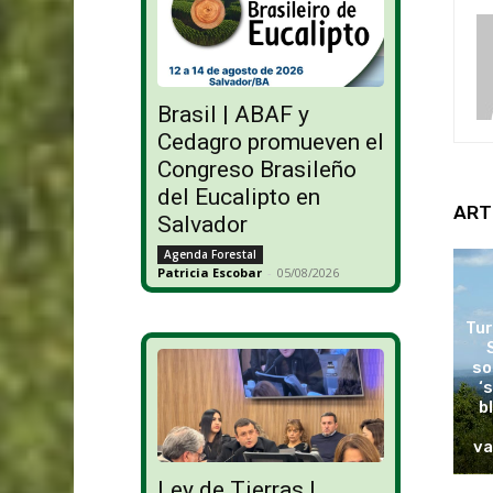
Brasil | ABAF y
Cedagro promueven el
Congreso Brasileño
del Eucalipto en
ART
Salvador
Agenda Forestal
Patricia Escobar
-
05/08/2026
Tur
so
‘
b
va
Ley de Tierras |