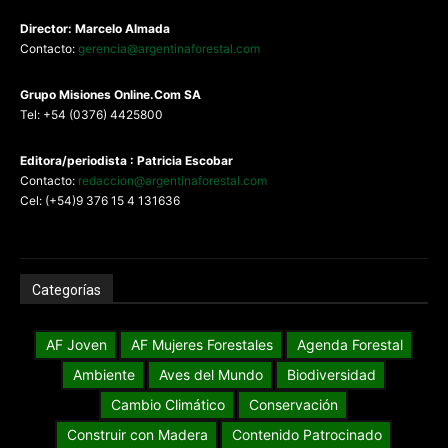
Director: Marcelo Almada
Contacto:
gerencia@argentinaforestal.com
G
rupo Misiones
Online.Com
SA
Tel: +54 (0376) 4425800
Editora/periodista : Patricia Escobar
Contacto:
redaccion@argentinaforestal.com
Cel: (+54)9 376 15 4 131636
Categorías
AF Joven
AF Mujeres Forestales
Agenda Forestal
Ambiente
Aves del Mundo
Biodiversidad
Cambio Climático
Conservación
Construir con Madera
Contenido Patrocinado