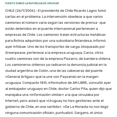
FUENTE:DIARIO LA REPÚBLICA DE URUGUAY
CHILE (26/1/2006).- El presidente de Chile Ricardo Lagos tomó
cartas en el problema. La intervención obedece a que varios
camiones ­el número varía según las versiones de prensa- que
están detenidos en el puente internacional pertenecen a
empresas de Chile. Los camiones traían estructuras metálicas
para Botnia adquiridos por una subsidiaria finlandesa, informó
ayer Infobae. Uno de los transportes de carga, bloqueado por
Greenpeace, pertenece a la empresa uruguaya, Caros; otros
cuatro camiones son de la empresa Pizzarro, de bandera chilena.
Los camioneros chilenos ya radicaron la denuncia judicial en la
ciudad argentina de Colón, una de las cabeceras del puente
«General Artigas» que la une con Paysandú en la margen
uruguaya. Compacto 1410, informativo de AM LIBRE, consultó ayer
al embajador uruguayo en Chile, doctor Carlos Pita, quien dijo que
manejaba una «información similar» a la que circulaba por
Internet, pero aclaró que «Uruguay no hizo gestiones ante el
gobierno de Chile, en ese sentido». «De La Moneda no nos llegó
ninguna comunicación oficial», puntualizó. Gargano, el único