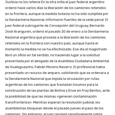
Justicia no los retiene En la otra orilla el juez federal argentino
ordenó hace varios días la liberación de los camiones retenidos
en la frontera, aunque la medida todavía no ha sido cumplida por
la Gendarmería Nacional, informaron fuentes de la sede penal. El
juez federal subrogante de Concepción del Uruguay, Bernardo
José Aranguren, ordenó el pasado 20 de enero a la Gendarmería
Nacional argentina que proceda a la liberación de los camiones
retenidos en la frontera con nuestro país, aunque hasta el
momento la medida no se ha efectivizado. Ese día el magistrado
libró un oficio en tal sentido, no haciendo lugar a la solicitud
presentada por el abogado de la Asamblea Ciudadana Ambiental
de Gualeguaychú, Fabián Moreno Navarro. El profesional había
presentado un recurso de amparo, solicitando que se ordenara a
la Gendarmería Nacional que impida la circulación por rutas
argentinas de los camiones que trasladan insumos para la
construcción de las plantas de Botnia y Ence en Fray Bentos, ante
la posibilidad de que las mismas «generen contaminación
transfronteriza». Mientras esperan la resolución judicial, los
asambleístas bloquean desde el pasado jueves el paso de los
camiones. Sin embargo, el juez resolvió negativamente sobre