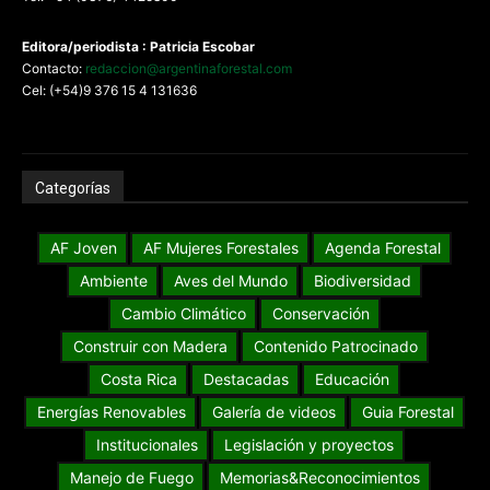
Editora/periodista : Patricia Escobar
Contacto:
redaccion@argentinaforestal.com
Cel: (+54)9 376 15 4 131636
Categorías
AF Joven
AF Mujeres Forestales
Agenda Forestal
Ambiente
Aves del Mundo
Biodiversidad
Cambio Climático
Conservación
Construir con Madera
Contenido Patrocinado
Costa Rica
Destacadas
Educación
Energías Renovables
Galería de videos
Guia Forestal
Institucionales
Legislación y proyectos
Manejo de Fuego
Memorias&Reconocimientos