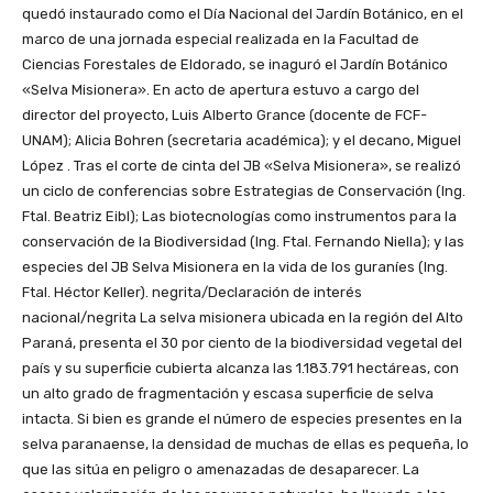
quedó instaurado como el Día Nacional del Jardín Botánico, en el
marco de una jornada especial realizada en la Facultad de
Ciencias Forestales de Eldorado, se inaguró el Jardín Botánico
«Selva Misionera». En acto de apertura estuvo a cargo del
director del proyecto, Luis Alberto Grance (docente de FCF-
UNAM); Alicia Bohren (secretaria académica); y el decano, Miguel
López . Tras el corte de cinta del JB «Selva Misionera», se realizó
un ciclo de conferencias sobre Estrategias de Conservación (Ing.
Ftal. Beatriz Eibl); Las biotecnologías como instrumentos para la
conservación de la Biodiversidad (Ing. Ftal. Fernando Niella); y las
especies del JB Selva Misionera en la vida de los guraníes (Ing.
Ftal. Héctor Keller). negrita/Declaración de interés
nacional/negrita La selva misionera ubicada en la región del Alto
Paraná, presenta el 30 por ciento de la biodiversidad vegetal del
país y su superficie cubierta alcanza las 1.183.791 hectáreas, con
un alto grado de fragmentación y escasa superficie de selva
intacta. Si bien es grande el número de especies presentes en la
selva paranaense, la densidad de muchas de ellas es pequeña, lo
que las sitúa en peligro o amenazadas de desaparecer. La