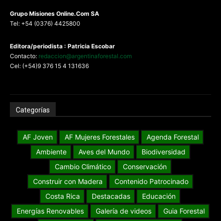
G
rupo Misiones
Online.Com
SA
Tel: +54 (0376) 4425800
Editora/periodista : Patricia Escobar
Contacto:
redaccion@argentinaforestal.com
Cel: (+54)9 376 15 4 131636
Categorías
AF Joven
AF Mujeres Forestales
Agenda Forestal
Ambiente
Aves del Mundo
Biodiversidad
Cambio Climático
Conservación
Construir con Madera
Contenido Patrocinado
Costa Rica
Destacadas
Educación
Energías Renovables
Galería de videos
Guia Forestal