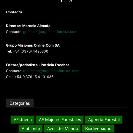
Contacto
Director: Marcelo Almada
Contacto:
gerencia@argentinaforestal.com
G
rupo Misiones
Online.Com
SA
Tel: +54 (0376) 4425800
Editora/periodista : Patricia Escobar
Contacto:
redaccion@argentinaforestal.com
Cel: (+54)9 376 15 4 131636
Categorías
AF Joven
AF Mujeres Forestales
Agenda Forestal
Ambiente
Aves del Mundo
Biodiversidad