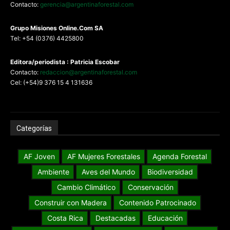
Contacto:
gerencia@argentinaforestal.com
G
rupo Misiones
Online.Com
SA
Tel: +54 (0376) 4425800
Editora/periodista : Patricia Escobar
Contacto:
redaccion@argentinaforestal.com
Cel: (+54)9 376 15 4 131636
Categorías
AF Joven
AF Mujeres Forestales
Agenda Forestal
Ambiente
Aves del Mundo
Biodiversidad
Cambio Climático
Conservación
Construir con Madera
Contenido Patrocinado
Costa Rica
Destacadas
Educación