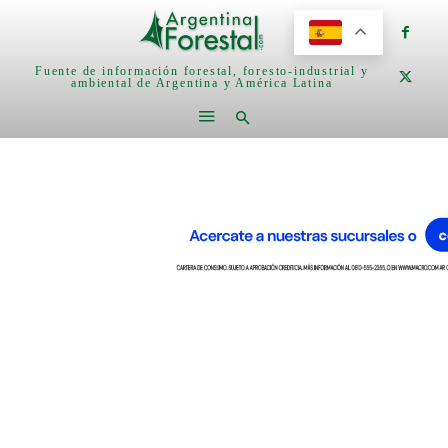
Fuente de información forestal, foresto-industrial y
ambiental de Argentina y América Latina