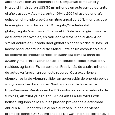
alternativas con un potencial real. Compañías como Shell y
Mitsubishi invirtieron US$ 30 mil millones en este campo durante
el año pasado». Además, entre 1994 y 2004 el uso de energía
eólica en el mundo creció a un ritmo anual de 30%, mientras que
la energía solar lo hizo en 23%. negrita/Alrededor del
globo/negrita Mientras en Suecia el 25% de la energía proviene
de fuentes renovables, en Noruega la cifra llega al 45%. Algo
similar ocurre en Canadá, líder global en poder hídrico, y Brasil, el
mayor productor mundial de etanol. Este es un combustible que
se obtiene de productos ricos en sacarosa como la caña de
azúcar y materiales abundantes en celulosa, como la madera y
residuos agrícolas. Es así como en Brasil, más de cuatro millones
de autos ya funcionan con este recurso. Otra experiencia
ejemplar es la de Alemania, líder en generación de energía eólica
y cuyo caso fue discutido en Santiago durante la reciente
ExpoAlemania. Mientras en los 80 existía un número reducido de
turbinas, en 2004 ya había 16.543 de estas altas torres con
hélices, algunas de las cuales pueden proveer de electricidad
anual a 4.500 hogares. En el país europeo un año de viento
promedio genera 31.600 millones de kilowatt-hora de corriente, lo