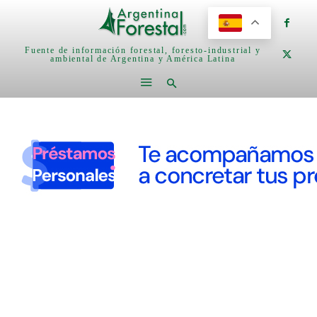
Fuente de información forestal, foresto-industrial y
ambiental de Argentina y América Latina