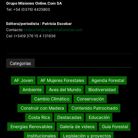
G
rupo Misiones
Online.Com
SA
Tel: +54 (0376) 4425800
Editora/periodista : Patricia Escobar
Contacto:
redaccion@argentinaforestal.com
Cel: (+54)9 376 15 4 131636
Categorías
AF Joven
AF Mujeres Forestales
Agenda Forestal
Ambiente
Aves del Mundo
Biodiversidad
Cambio Climático
Conservación
Construir con Madera
Contenido Patrocinado
Costa Rica
Destacadas
Educación
Energías Renovables
Galería de videos
Guia Forestal
Institucionales
Legislación y proyectos