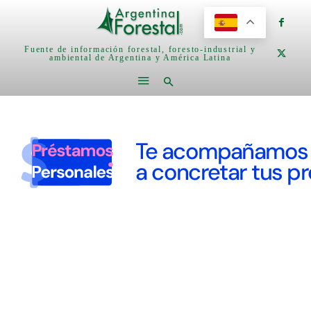
Fuente de información forestal, foresto-industrial y
ambiental de Argentina y América Latina