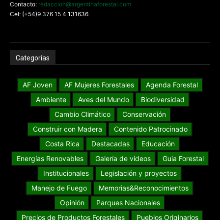
Contacto:
redaccion@argentinaforestal.com
Cel: (+54)9 376 15 4 131636
Categorías
AF Joven
AF Mujeres Forestales
Agenda Forestal
Ambiente
Aves del Mundo
Biodiversidad
Cambio Climático
Conservación
Construir con Madera
Contenido Patrocinado
Costa Rica
Destacadas
Educación
Energías Renovables
Galería de videos
Guia Forestal
Institucionales
Legislación y proyectos
Manejo de Fuego
Memorias&Reconocimientos
Opinión
Parques Nacionales
Precios de Productos Forestales
Pueblos Originarios