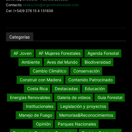
Contacto:
redaccion@argentinaforestal.com
Cel: (+54)9 376 15 4 131636
Categorías
AF Joven
AF Mujeres Forestales
Agenda Forestal
Ambiente
Aves del Mundo
Biodiversidad
Cambio Climático
Conservación
Construir con Madera
Contenido Patrocinado
Costa Rica
Destacadas
Educación
Energías Renovables
Galería de videos
Guia Forestal
Institucionales
Legislación y proyectos
Manejo de Fuego
Memorias&Reconocimientos
Opinión
Parques Nacionales