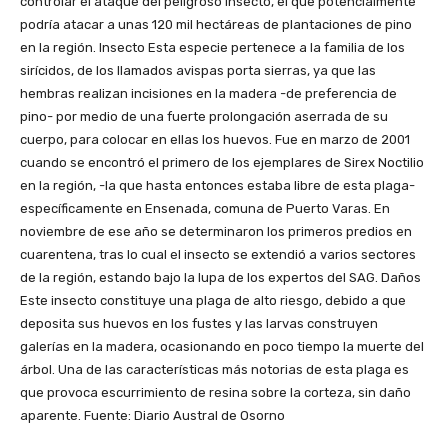
controlar el ataque del peligroso insecto, el que potencialmente
podría atacar a unas 120 mil hectáreas de plantaciones de pino
en la región. Insecto Esta especie pertenece a la familia de los
sirícidos, de los llamados avispas porta sierras, ya que las
hembras realizan incisiones en la madera -de preferencia de
pino- por medio de una fuerte prolongación aserrada de su
cuerpo, para colocar en ellas los huevos. Fue en marzo de 2001
cuando se encontró el primero de los ejemplares de Sirex Noctilio
en la región, -la que hasta entonces estaba libre de esta plaga-
específicamente en Ensenada, comuna de Puerto Varas. En
noviembre de ese año se determinaron los primeros predios en
cuarentena, tras lo cual el insecto se extendió a varios sectores
de la región, estando bajo la lupa de los expertos del SAG. Daños
Este insecto constituye una plaga de alto riesgo, debido a que
deposita sus huevos en los fustes y las larvas construyen
galerías en la madera, ocasionando en poco tiempo la muerte del
árbol. Una de las características más notorias de esta plaga es
que provoca escurrimiento de resina sobre la corteza, sin daño
aparente. Fuente: Diario Austral de Osorno