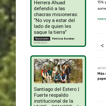
Herrera Ahuad
15% y
defendió a las
aume
chacras misioneras:
“No voy a estar del
FUENTE
lado de quien les
saque la tierra”
Patricia Escobar
-
Nacionales
04/08/2026
ARTÍC
Más 
pape
Santiago del Estero |
Fuerte respaldo
institucional de la