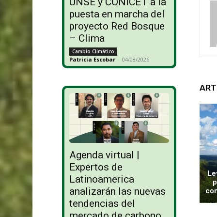
UNSE y CONICET a la
puesta en marcha del
proyecto Red Bosque
– Clima
Cambio Climático
Patricia Escobar
-
04/08/2026
ART
Agenda virtual |
Expertos de
Le
Latinoamerica
p
analizarán las nuevas
con
tendencias del
mercado de carbono