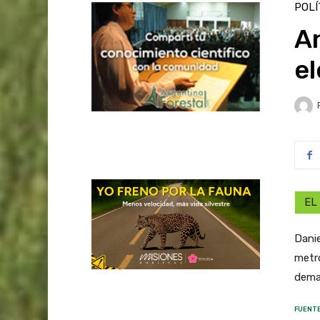
POLÍ
A
el
EL
Danie
metro
dema
FUENTE