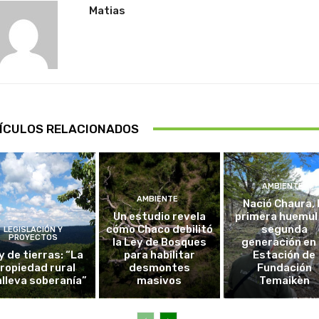
Matias
ÍCULOS RELACIONADOS
AMBIENTE
AMBIENTE
Nació Chaura, 
Un estudio revela
primera huemul
cómo Chaco debilitó
segunda
LEGISLACIÓN Y
PROYECTOS
la Ley de Bosques
generación en 
y de tierras: “La
para habilitar
Estación de
ropiedad rural
desmontes
Fundación
lleva soberanía”
masivos
Temaikèn