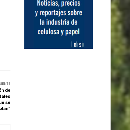
UIENTE
ón de
tales
ue se
plan”