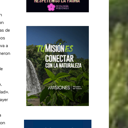
en
on
ras de
nos
va a
ameron
le
o,
dad».
ayer
a
con