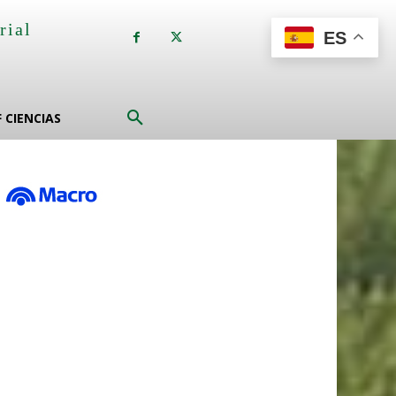
rial
ES
a
F CIENCIAS