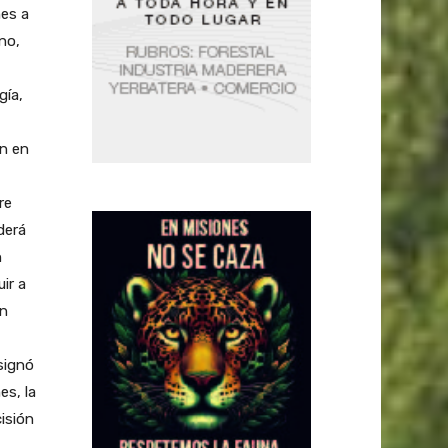
es a
no,
gía,
on en
re
derá
n
ir a
en
signó
es, la
isión