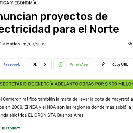
TICA Y ECONOMÍA
nuncian proyectos de
ectricidad para el Norte
Por
Matias
15/08/2005
Facebook
X
WhatsApp
Copy URL
 SECRETARIO DE ENERGÍA ADELANTÓ OBRAS POR $ 900 MILLO
l Cameron ratificó también la meta de llevar la cota de Yacyretá 
s en 2008. El NEA y el NOA son las regiones donde más subió la
nda eléctrica EL CRONISTA Buenos Aires.
: EL CRONISTA