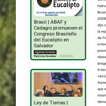
hidro
lleva
2008
Brasil | ABAF y
dijo 
Cedagro promueven el
la re
Congreso Brasileño
de Pa
del Eucalipto en
inter
Salvador
preci
Agenda Forestal
Patricia Escobar
-
05/08/2026
riber
(exig
Inter
«está
Aumen
que e
mism
deman
Ley de Tierras |