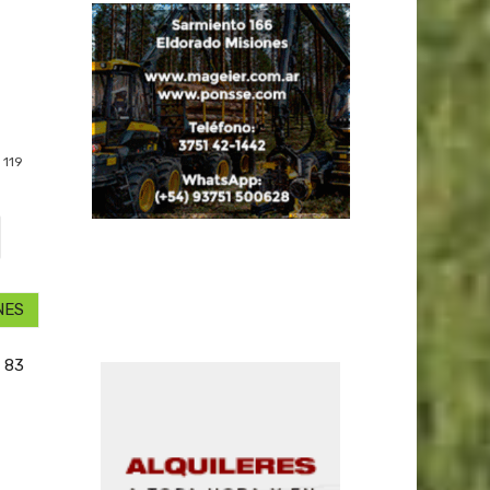
119
NES
a 83