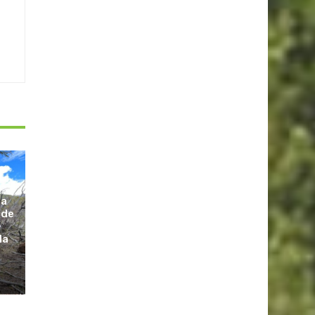
la
 de
la