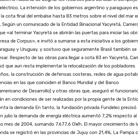
eléctrico. La intención de los gobiernos argentino y paraguayo es
r la cota final del embalse hasta 83 metros sobre el nivel del mar 
. Según un comunicado de la Entidad Binacional Yacyretá, Camer
que «al terminar Yacyretá se abrirán las puertas para iniciar las ob
presa de Corpus», e invitó a sumarse a esta iniciativa a los gobier
raguay y Uruguay, y sostuvo que seguramente Brasil también se 
esar. Respecto de las obras para llegar a cota 83 en Yacyretá, C
só que aun resta implementar la relocalización de los pobladores
eños, la construcción de defensas costeras, redes de agua potab
encias en las que coinciden el Banco Mundial y del Banco
americano de Desarrollo) y otras obras que, aseguró el funcionari
n en condiciones de ser realizadas por la propia gente de la Enti
ta la demanda En tanto, la fundación privada Fundelec precisó 
n julio la demanda de energía eléctrica aumentó 7,2% respecto al
o mes de 2004, sumando 7.677,6 GWh. El mayor crecimiento de l
da se registró en las provincias de Jujuy con 21,4%, La Pampa 