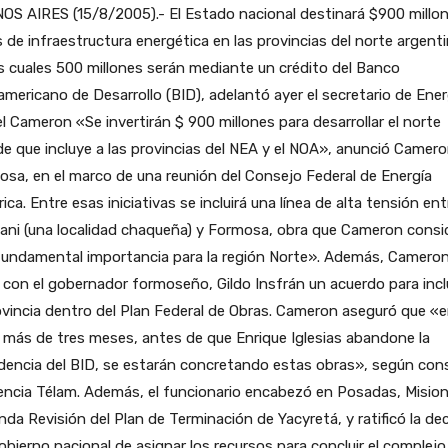
S AIRES (15/8/2005).- El Estado nacional destinará $900 millon
 de infraestructura energética en las provincias del norte argenti
s cuales 500 millones serán mediante un crédito del Banco
americano de Desarrollo (BID), adelantó ayer el secretario de Ener
l Cameron «Se invertirán $ 900 millones para desarrollar el norte
e que incluye a las provincias del NEA y el NOA», anunció Camer
sa, en el marco de una reunión del Consejo Federal de Energía
rica. Entre esas iniciativas se incluirá una línea de alta tensión ent
ani (una localidad chaqueña) y Formosa, obra que Cameron consi
fundamental importancia para la región Norte». Además, Camero
 con el gobernador formoseño, Gildo Insfrán un acuerdo para inclu
ovincia dentro del Plan Federal de Obras. Cameron aseguró que «
más de tres meses, antes de que Enrique Iglesias abandone la
dencia del BID, se estarán concretando estas obras», según con
encia Télam. Además, el funcionario encabezó en Posadas, Mision
da Revisión del Plan de Terminación de Yacyretá, y ratificó la dec
obierno nacional de asignar los recursos para concluir el complejo