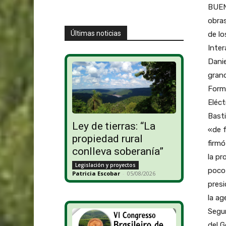
BUENO
obras
Últimas noticias
de lo
Inter
Danie
grand
Formo
Eléct
Basti
Ley de tierras: “La
«de 
propiedad rural
firmó
conlleva soberanía”
la pr
Legislación y proyectos
poco 
Patricia Escobar
-
05/08/2026
presi
la ag
Segun
del G