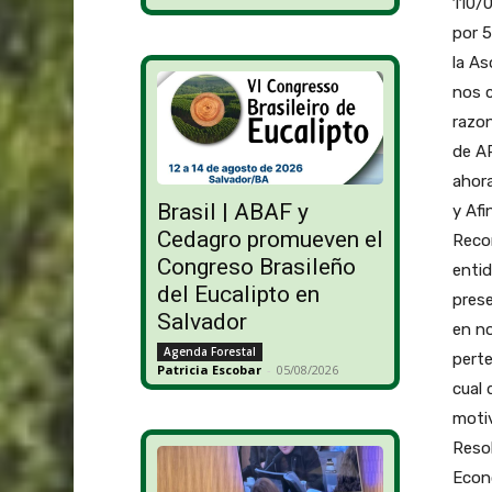
110/0
por 5
la As
nos 
razo
de A
ahora
Brasil | ABAF y
y Afi
Cedagro promueven el
Recor
Congreso Brasileño
entid
del Eucalipto en
prese
Salvador
en n
Agenda Forestal
perte
Patricia Escobar
-
05/08/2026
cual 
motiv
Resol
Econo