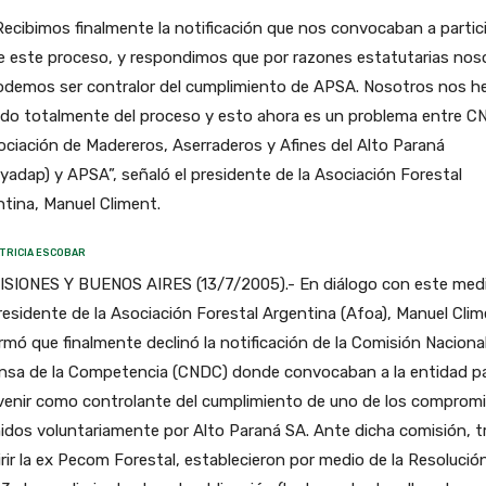
Recibimos finalmente la notificación que nos convocaban a partic
e este proceso, y respondimos que por razones estatutarias nos
odemos ser contralor del cumplimiento de APSA. Nosotros nos 
ado totalmente del proceso y esto ahora es un problema entre C
ociación de Madereros, Aserraderos y Afines del Alto Paraná
adap) y APSA”, señaló el presidente de la Asociación Forestal
tina, Manuel Climent.
TRICIA ESCOBAR
ISIONES Y BUENOS AIRES (13/7/2005).- En diálogo con este medi
residente de la Asociación Forestal Argentina (Afoa), Manuel Clim
rmó que finalmente declinó la notificación de la Comisión Naciona
nsa de la Competencia (CNDC) donde convocaban a la entidad p
rvenir como controlante del cumplimiento de uno de los comprom
dos voluntariamente por Alto Paraná SA. Ante dicha comisión, t
rir la ex Pecom Forestal, establecieron por medio de la Resolució