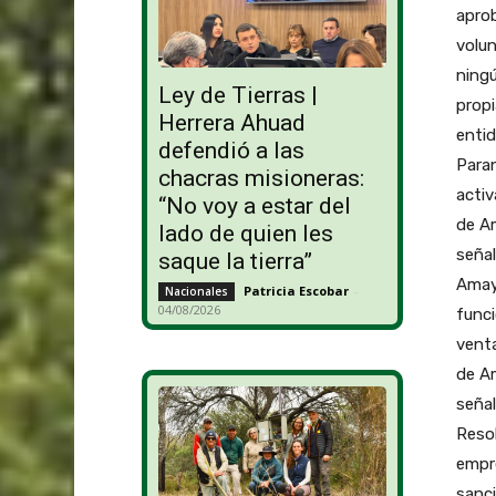
aprob
volun
ningú
Ley de Tierras |
prop
Herrera Ahuad
enti
defendió a las
Para
chacras misioneras:
activ
“No voy a estar del
de Am
lado de quien les
señal
saque la tierra”
Amay
Patricia Escobar
-
Nacionales
04/08/2026
funci
venta
de A
señal
Resol
empre
sanc