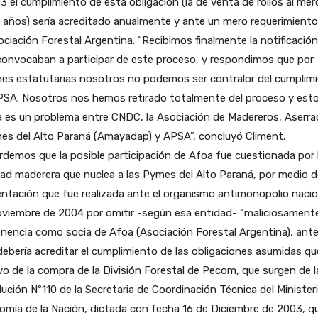
3 el cumplimiento de esta obligación (la de venta de rollos al me
 años) sería acreditado anualmente y ante un mero requerimient
ociación Forestal Argentina. “Recibimos finalmente la notificació
convocaban a participar de este proceso, y respondimos que por
nes estatutarias nosotros no podemos ser contralor del cumplim
PSA. Nosotros nos hemos retirado totalmente del proceso y est
 es un problema entre CNDC, la Asociación de Madereros, Aserra
nes del Alto Paraná (Amayadap) y APSA”, concluyó Climent.
demos que la posible participación de Afoa fue cuestionada por 
ad maderera que nuclea a las Pymes del Alto Paraná, por medio 
ntación que fue realizada ante el organismo antimonopolio nacio
oviembre de 2004 por omitir -según esa entidad- “maliciosament
nencia como socia de Afoa (Asociación Forestal Argentina), ante
debería acreditar el cumplimiento de las obligaciones asumidas q
o de la compra de la División Forestal de Pecom, que surgen de l
ución Nº110 de la Secretaria de Coordinación Técnica del Minister
mía de la Nación, dictada con fecha 16 de Diciembre de 2003, q