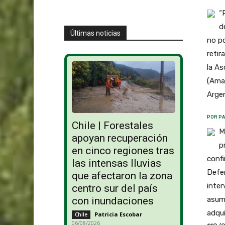
“
d
Últimas noticias
no p
retir
la As
(Amay
Argen
POR PA
Chile | Forestales
M
apoyan recuperación
p
en cinco regiones tras
confi
las intensas lluvias
Defe
que afectaron la zona
inte
centro sur del país
asumi
con inundaciones
adqui
Patricia Escobar
-
Chile
06/08/2026