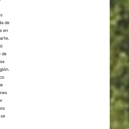
os
da de
s en
arte,
gó
o de
 se
gión.
ico
ie
ones
or
dos
 se