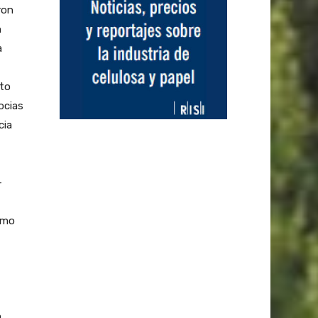
ron
n
a
lto
ocias
cia
-
amo
a