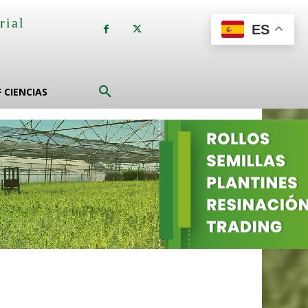
rial
ES
a
F CIENCIAS