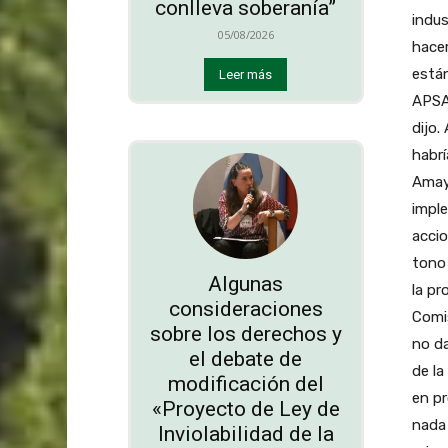
conlleva soberanía”
indus
05/08/2026
hacer
está
Leer más
APSA 
dijo.
habrí
Amaya
imple
accio
tono 
Algunas
la pr
consideraciones
Comis
sobre los derechos y
no da
el debate de
de l
modificación del
en pr
«Proyecto de Ley de
nada 
Inviolabilidad de la