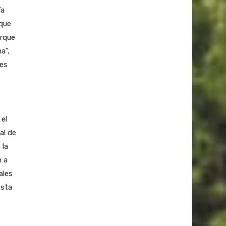
ía
 que
rque
a”,
des
el
al de
 la
n a
ales
esta