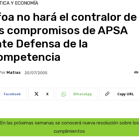
TICA Y ECONOMÍA
oa no hará el contralor de
os compromisos de APSA
te Defensa de la
ompetencia
Por
Matias
20/07/2005
Facebook
X
WhatsApp
Copy URL
En las próximas semanas se conocerá nueva resolución sobre los
cumplimientos