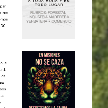
ipar
otros
hemos
NDC,
o, el
ent,
l de
ara
isos
ras
n