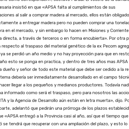
saria insistió en que «APSA falta al cumplimientos de sus
aciones al salir a comprar madera al mercado, ellos están obligad
ictamente a entregar madera pero no pueden comprar una tonela
a en el mercado, y sin embargo lo hacen en Misiones y Corriente
 directa, a través de terceros o en forma encubierta». Por otra p
 respecto al traspaso del material genético de la ex Pecom agre
ya se perdió un año medio y no hay proyección para que en rest
 año esto se ponga en practica, y dentro de tres años mas APSA
 dueño y señor de todo este material que debe ser cedido a la re
 tema debería ser inmediatamente desarrollado en el campo técn
hacer llegar a los pequeños y medianos productores. Todavía nad
a informado como será el traspaso, pero para nosotros las acci
NTA y la Agencia de Desarrollo aún están en letra muerta», dijo. P
parte, adelantó que pedirán una prórroga de los plazos estableci
e «APSA entregó a la Provincia casi al año, así que el tiempo que
ó se tendrá que recuperar con una ampliación del plazo, y esto lo