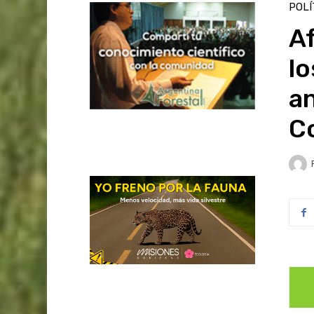
POLÍ
Af
l
an
C