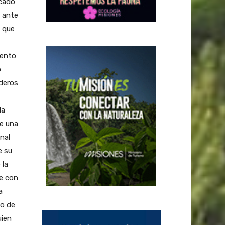
rcado
o ante
n que
iento
o
deros
la
de una
nal
e su
 la
ue con
a
io de
uien