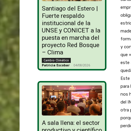
empre
Santiago del Estero |
Fuerte respaldo
oblig
institucional de la
estr
UNSE y CONICET a la
mader
puesta en marcha del
forma
proyecto Red Bosque
y con
– Clima
que «
Cambio Climático
este
Patricia Escobar
-
04/08/2026
queda
Este
para 
nos h
del I
otra 
porqu
A sala llena: el sector
perdi
productivo y científico