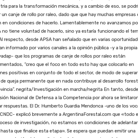
tria para la transformación mecánica, y a cambio de eso, se podr
 un canje de rollo por raleo, dado que que hay muchas empresas
n en condiciones de hacerlo. Lamentablemente no avanzamos po
no tiene voluntad de hacerlo, sino ya estaría funcionando el tem
 Al respecto, desde APSA han señalado que en varias oportunida
an informado por varios canales a la opinión pública -y a la propia
dap- que los programas de canje de rollos por raleo están
mentados, “creo que el foco en todo esto hay que colocarlo en
nes positivas en conjunto de todo el sector, de modo de superar 
de queja permanente que en nada contribuye al desarrollo forest
ovincia”. negrita/Investigación en marcha/negrita En tanto, desde
ión Nacional de Defensa a la Competencia por ahora se limitaro
r respuestas. El Dr. Humberto Guardia Mendonca -uno de los voc
a CNDC- explicó brevemente a ArgentinaForestal.com que «todo 
oceso de investigación, no estamos en condiciones de adelantar
hasta que finalice esta etapa». Se espera que puedan emitir una