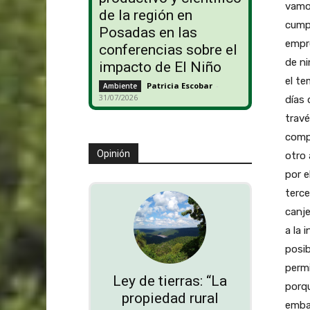
vamo
de la región en
cumpl
Posadas en las
empr
conferencias sobre el
de ni
impacto de El Niño
el te
Patricia Escobar
-
Ambiente
31/07/2026
días 
travé
comp
Opinión
otro 
por e
terce
canje
a la 
posib
permi
Ley de tierras: “La
porqu
propiedad rural
embar