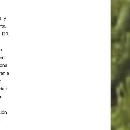
, y
rte,
s 120
lo
 En
zona
ran a
e
ía ir
en
ción
n