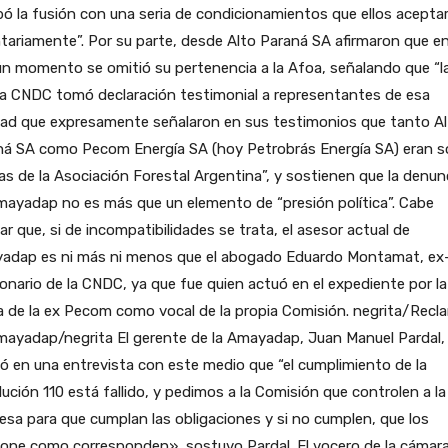
ó la fusión con una seria de condicionamientos que ellos acepta
tariamente”. Por su parte, desde Alto Paraná SA afirmaron que e
n momento se omitió su pertenencia a la Afoa, señalando que “l
ia CNDC tomó declaración testimonial a representantes de esa
dad que expresamente señalaron en sus testimonios que tanto A
ná SA como Pecom Energía SA (hoy Petrobrás Energía SA) eran s
as de la Asociación Forestal Argentina”, y sostienen que la denun
ayadap no es más que un elemento de “presión política”. Cabe
ar que, si de incompatibilidades se trata, el asesor actual de
adap es ni más ni menos que el abogado Eduardo Montamat, ex
onario de la CNDC, ya que fue quien actuó en el expediente por la
 de la ex Pecom como vocal de la propia Comisión. negrita/Recl
mayadap/negrita El gerente de la Amayadap, Juan Manuel Pardal,
ó en una entrevista con este medio que “el cumplimiento de la
ución 110 está fallido, y pedimos a la Comisión que controlen a la
sa para que cumplan las obligaciones y si no cumplen, que los
ione como corresponden», sostuvo Pardal. El vocero de la cámar