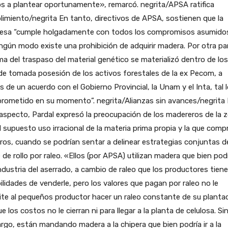
s a plantear oportunamente», remarcó. negrita/APSA ratifica
imiento/negrita En tanto, directivos de APSA, sostienen que la
esa “cumple holgadamente con todos los compromisos asumidos
ngún modo existe una prohibición de adquirir madera. Por otra pa
ma del traspaso del material genético se materializó dentro de lo
de tomada posesión de los activos forestales de la ex Pecom, a
s de un acuerdo con el Gobierno Provincial, la Unam y el Inta, tal 
rometido en su momento”. negrita/Alianzas sin avances/negrita
aspecto, Pardal expresó la preocupación de los madereros de la 
l supuesto uso irracional de la materia prima propia y la que comp
ros, cuando se podrían sentar a delinear estrategias conjuntas d
 de rollo por raleo. «Ellos (por APSA) utilizan madera que bien podr
industria del aserrado, a cambio de raleo que los productores tien
ilidades de venderle, pero los valores que pagan por raleo no le
te al pequeños productor hacer un raleo constante de su planta
e los costos no le cierran ni para llegar a la planta de celulosa. Si
go, están mandando madera a la chipera que bien podría ir a la