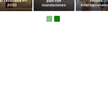
er reciclable en
país con
fondos
2030
inundaciones
internacionales