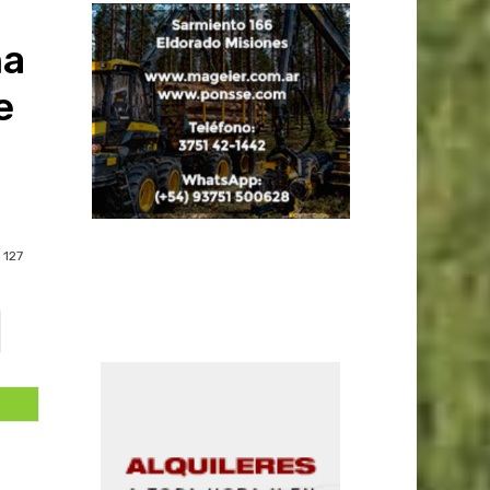
na
e
127