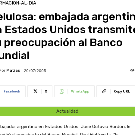
RMACION-AL-DIA
elulosa: embajada argenti
n Estados Unidos transmit
u preocupación al Banco
undial
Por
Matias
20/07/2005
Facebook
X
WhatsApp
Copy URL
Actualidad
bajador argentino en Estados Unidos, José Octavio Bordón, le
mitió al presidente del Banco Mundial, Paul Wolfowitz, “la