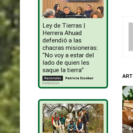
Ley de Tierras |
Herrera Ahuad
defendió a las
chacras misioneras:
“No voy a estar del
lado de quien les
saque la tierra”
ART
Patricia Escobar
-
Nacionales
04/08/2026
Eu
e