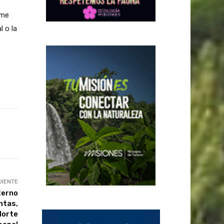
rme
 o la
UIENTE
terno
entas,
Norte