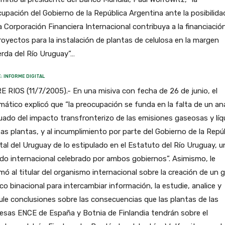
upación del Gobierno de la República Argentina ante la posibilida
a Corporación Financiera Internacional contribuya a la financiació
royectos para la instalación de plantas de celulosa en la margen
erda del Río Uruguay”…
: INFORME DIGITAL
 RIOS (11/7/2005).- En una misiva con fecha de 26 de junio, el
mático explicó que “la preocupación se funda en la falta de un aná
ado del impacto transfronterizo de las emisiones gaseosas y líq
as plantas, y al incumplimiento por parte del Gobierno de la Repú
tal del Uruguay de lo estipulado en el Estatuto del Río Uruguay, u
do internacional celebrado por ambos gobiernos”. Asimismo, le
mó al titular del organismo internacional sobre la creación de un 
co binacional para intercambiar información, la estudie, analice y
le conclusiones sobre las consecuencias que las plantas de las
esas ENCE de España y Botnia de Finlandia tendrán sobre el