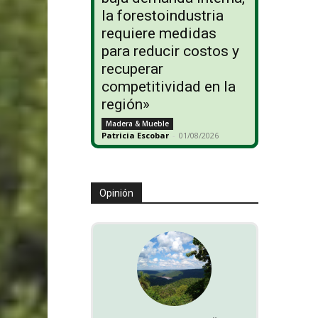
la forestoindustria
requiere medidas
para reducir costos y
recuperar
competitividad en la
región»
Madera & Mueble
Patricia Escobar
-
01/08/2026
Opinión