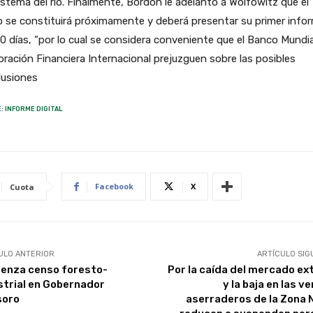
stema del río. Finalmente, Bordón le adelantó a Wolfowitz que el
 se constituirá próximamente y deberá presentar su primer info
0 días, “por lo cual se considera conveniente que el Banco Mundial
ración Financiera Internacional prejuzguen sobre las posibles
lusiones
: INFORME DIGITAL
Facebook
X
Cuota
ULO ANTERIOR
ARTÍCULO SIG
enza censo foresto-
Por la caída del mercado ex
strial en Gobernador
y la baja en las v
soro
aserraderos de la Zona 