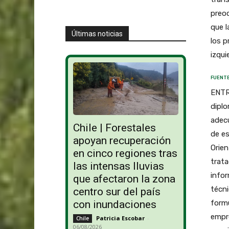
preoc
que l
Últimas noticias
los p
izqui
FUENTE
ENTRE
diplo
adecu
Chile | Forestales
de es
apoyan recuperación
Orien
en cinco regiones tras
trata
las intensas lluvias
infor
que afectaron la zona
técni
centro sur del país
formu
con inundaciones
empr
Patricia Escobar
-
Chile
06/08/2026