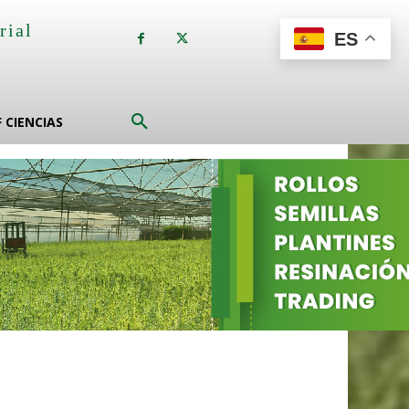
rial
ES
a
F CIENCIAS