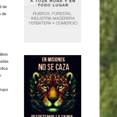
d de
n de
lisis
uidas
blica
n
grupo