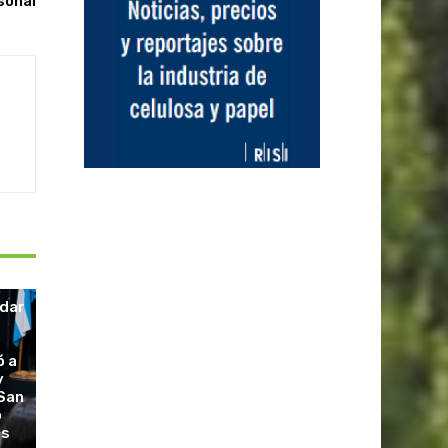
sonal
idar
ó a
y
 San
o
os