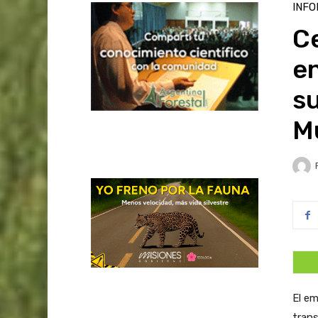
INFO
C
e
s
M
El em
trans