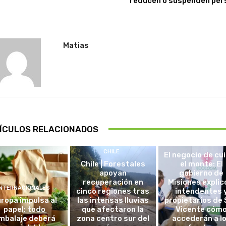
reducen o suspenden per
Matias
ÍCULOS RELACIONADOS
DESTACADAS
CHILE
El negocio de cu
Chile | Forestales
el monte: El
apoyan
gobierno de
recuperación en
Misiones explic
INTERNACIONALES
cinco regiones tras
intendentes 
ropa impulsa al
las intensas lluvias
propietarios de
papel: todo
que afectaron la
Vicente cóm
mbalaje deberá
zona centro sur del
accederán a l