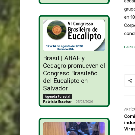
ecosi
grupo
en 18
Corpo
conc
FUENTE
Brasil | ABAF y
Cedagro promueven el
Congreso Brasileño
del Eucalipto en
Salvador
Agenda Forestal
Patricia Escobar
-
05/08/2026
ARTÍC
Comi
indu
Vira