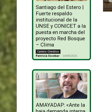
s
Santiago del Estero |
Fuerte respaldo
institucional de la
UNSE y CONICET a la
puesta en marcha del
proyecto Red Bosque
– Clima
Cambio Climático
Patricia Escobar
-
04/08/2026
AMAYADAP: «Ante la
baja demanda interna,