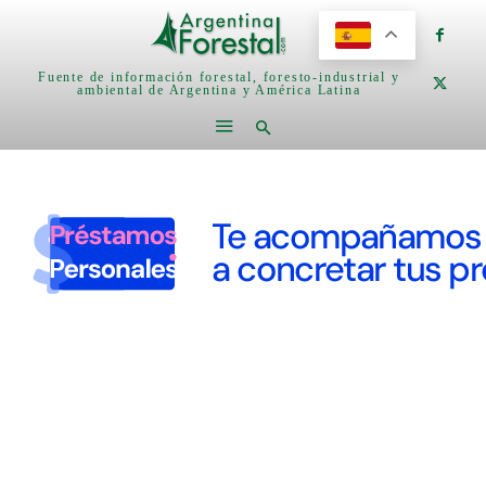
Fuente de información forestal, foresto-industrial y
ambiental de Argentina y América Latina