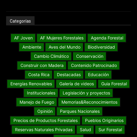
Categorías
AF Joven
AF Mujeres Forestales
Agenda Forestal
Ambiente
Aves del Mundo
Biodiversidad
Cambio Climático
Conservación
Construir con Madera
Contenido Patrocinado
Costa Rica
Destacadas
Educación
Energías Renovables
Galería de videos
Guia Forestal
Institucionales
Legislación y proyectos
Manejo de Fuego
Memorias&Reconocimientos
Opinión
Parques Nacionales
Precios de Productos Forestales
Pueblos Originarios
Reservas Naturales Privadas
Salud
Sur Forestal