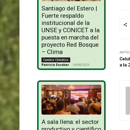
Santiago del Estero |
Fuerte respaldo
institucional de la
UNSE y CONICET a la
puesta en marcha del
proyecto Red Bosque
– Clima
ARTÍC
Celul
Cambio Climático
a la 
Patricia Escobar
-
04/08/2026
A sala llena: el sector
productivo y científico