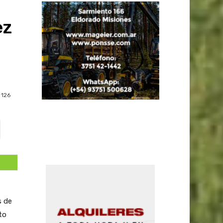
ez
126
s de
to