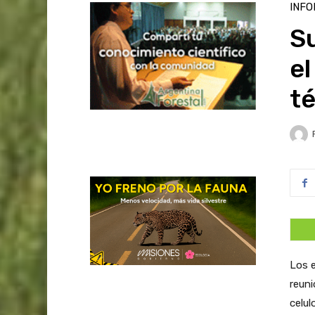
INFO
S
el
t
Los e
reuni
celul