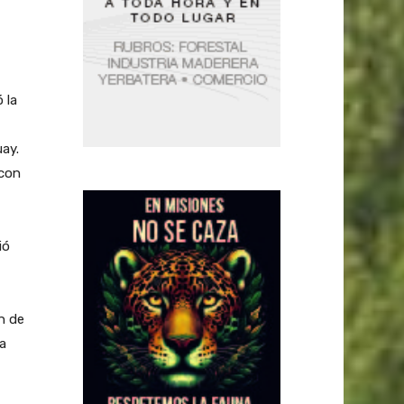
 la
uay.
 con
ió
n de
ia