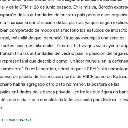
al y de la CFM el 26 de junio pasado. En la misiva, Bordón expres
cupación de las autoridades de nuestro país porque esos organi
n a financiar la construcción de las plantas ya que, según explicó
abían completado de modo satisfactorio los estudios de impacto
ntal, más allá de que, denunció, Uruguay incumplió una serie de
tantes acuerdos bilaterales. Dimitris Tsitsiragos viajó ayer a Uru
transmitir a las autoridades del vecino país la posición del organ
e representa al que describió como “un líder mundial en la defensa
 ambiente”. En este sentido, admitió que la CFM “está compilan
oceso de pedido de financiación tanto de ENCE como de Botnia. 
onario habría agregado otro dato no menor: la postura de las
ipales entidades de la banca privada —entre las que figura un ban
dés que sería el que completaría la financiación para Botnia— sería
a.
: EL DIARIO DE PARANÁ