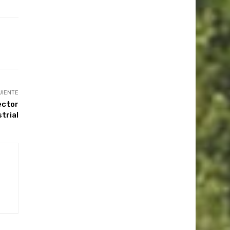
UIENTE
ector
trial