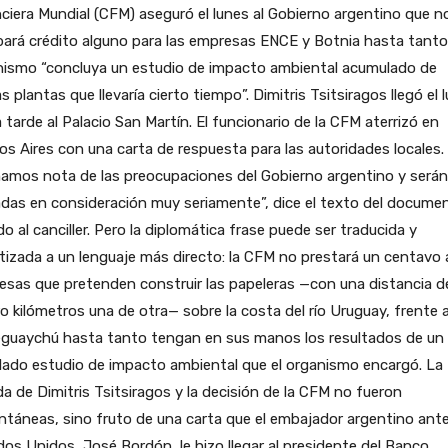
ciera Mundial (CFM) aseguró el lunes al Gobierno argentino que n
ará crédito alguno para las empresas ENCE y Botnia hasta tanto
nismo “concluya un estudio de impacto ambiental acumulado de
 plantas que llevaría cierto tiempo”. Dimitris Tsitsiragos llegó el 
a tarde al Palacio San Martín. El funcionario de la CFM aterrizó en
s Aires con una carta de respuesta para las autoridades locales.
amos nota de las preocupaciones del Gobierno argentino y serán
das en consideración muy seriamente”, dice el texto del docume
ido al canciller. Pero la diplomática frase puede ser traducida y
tizada a un lenguaje más directo: la CFM no prestará un centavo 
sas que pretenden construir las papeleras —con una distancia d
o kilómetros una de otra— sobre la costa del río Uruguay, frente 
eguaychú hasta tanto tengan en sus manos los resultados de un
lado estudio de impacto ambiental que el organismo encargó. La
da de Dimitris Tsitsiragos y la decisión de la CFM no fueron
táneas, sino fruto de una carta que el embajador argentino ant
os Unidos, José Bordón, le hizo llegar al presidente del Banco