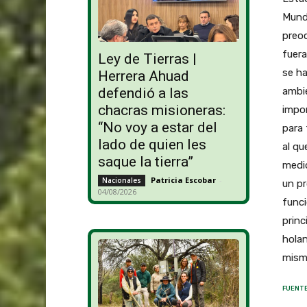
Mundi
preo
fuera
Ley de Tierras |
se h
Herrera Ahuad
ambie
defendió a las
chacras misioneras:
impor
“No voy a estar del
para 
lado de quien les
al qu
saque la tierra”
medio
Patricia Escobar
-
Nacionales
un pr
04/08/2026
funci
princ
holan
mism
FUENTE