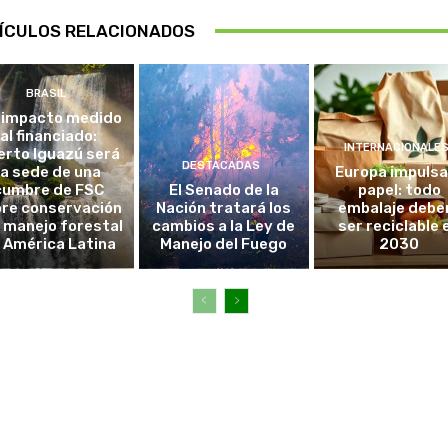
ÍCULOS RELACIONADOS
BRASIL
 impacto medido
al financiado:
INTERNACIONALE
erto Iguazú será
DESTACADAS
la sede de una
Europa impulsa
cumbre de FSC
El Senado de la
papel: todo
re conservación
Nación tratará los
embalaje debe
l manejo forestal
cambios a la Ley de
ser reciclable 
 América Latina
Manejo del Fuego
2030