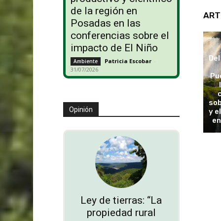
de la región en
ART
Posadas en las
conferencias sobre el
impacto de El Niño
Del
Patricia Escobar
-
Ambiente
31/07/2026
Pu
sob
Opinión
y e
en
Ley de tierras: “La
propiedad rural