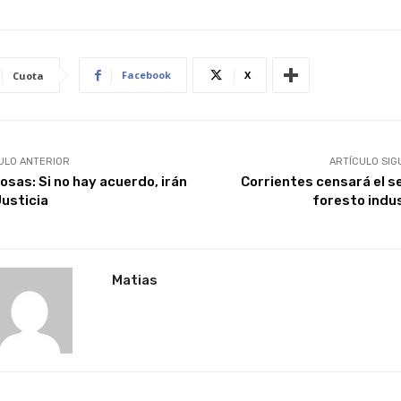
Facebook
X
Cuota
ULO ANTERIOR
ARTÍCULO SIG
osas: Si no hay acuerdo, irán
Corrientes censará el s
Justicia
foresto indus
Matias