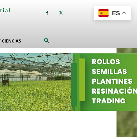
rial
ES
a
F CIENCIAS