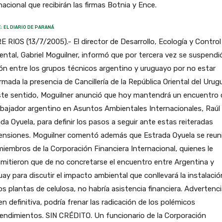
nacional que recibirán las firmas Botnia y Ence.
: EL DIARIO DE PARANÁ
 RIOS (13/7/2005).- El director de Desarrollo, Ecología y Control
ntal, Gabriel Moguilner, informó que por tercera vez se suspendió
ón entre los grupos técnicos argentino y uruguayo por no estar
rmada la presencia de Cancillería de la República Oriental del Urug
ste sentido, Moguilner anunció que hoy mantendrá un encuentro
bajador argentino en Asuntos Ambientales Internacionales, Raúl
da Oyuela, para definir los pasos a seguir ante estas reiteradas
ensiones. Moguilner comentó además que Estrada Oyuela se reun
iembros de la Corporación Financiera Internacional, quienes le
mitieron que de no concretarse el encuentro entre Argentina y
ay para discutir el impacto ambiental que conllevará la instalació
os plantas de celulosa, no habría asistencia financiera. Advertenc
en definitiva, podría frenar las radicación de los polémicos
endimientos. SIN CRÉDITO. Un funcionario de la Corporación