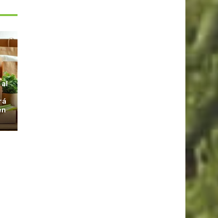
S
 al
rá
en