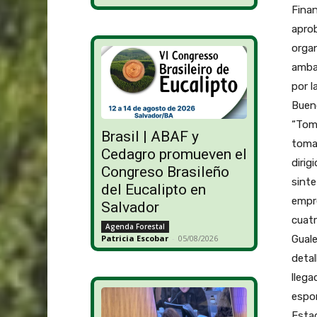
Finan
aprob
orga
ambas
por l
Bueno
“Tom
Brasil | ABAF y
toma
Cedagro promueven el
dirig
Congreso Brasileño
sinte
del Eucalipto en
empre
Salvador
cuatr
Agenda Forestal
Gual
Patricia Escobar
-
05/08/2026
detal
llega
espon
Estad