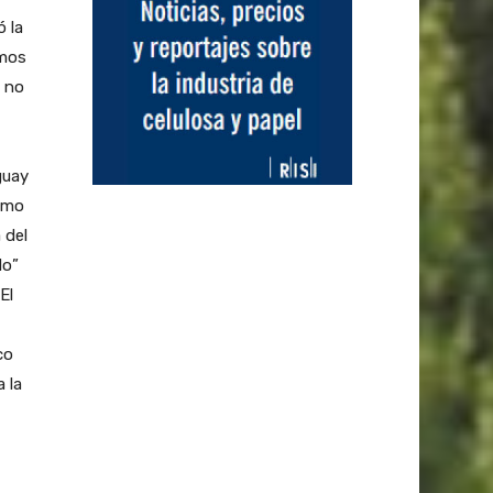
ó la
smos
, no
guay
ismo
 del
do”
El
co
 la