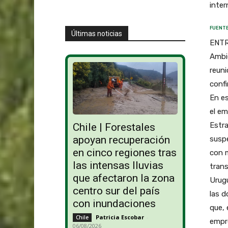
inter
FUENTE
Últimas noticias
ENTRE
Ambie
reuni
confi
En e
el em
Estra
Chile | Forestales
apoyan recuperación
susp
en cinco regiones tras
con m
las intensas lluvias
trans
que afectaron la zona
Urugu
centro sur del país
las d
con inundaciones
que, 
Patricia Escobar
-
Chile
empr
06/08/2026