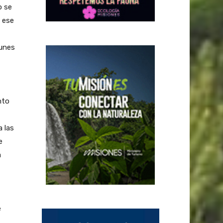
o se
 ese
lunes
nto
a las
e
a
e