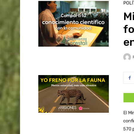
POLÍ
Mi
fo
e
El Mi
confi
570 