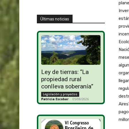
plane
Inve
están
Últimas noticias
provi
incen
Ecolo
Nació
meses
algun
Ley de tierras: “La
organ
propiedad rural
llega
conlleva soberanía”
regul
Legislación y proyectos
destr
Patricia Escobar
-
05/08/2026
Aires
pago 
millo