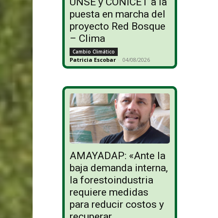
UNSE y CONICET a la
puesta en marcha del
proyecto Red Bosque
– Clima
Cambio Climático
Patricia Escobar
-
04/08/2026
AMAYADAP: «Ante la
baja demanda interna,
la forestoindustria
requiere medidas
para reducir costos y
recuperar