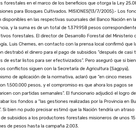
s forestales en el marco de los beneficios que otorga la Ley 25.
rsiones para Bosques Cultivados.
MISIONES(13/7/2005).- Los fon
 disponibles en las respectivas sucursales del Banco Nación en l
ncia, y la suma es de un total de 1.379.958 pesos correspondient
tivos forestales. El director de Desarrollo Forestal del Ministerio 
gía, Luis Chemes, en contacto con la prensa local confirmó que l
n destrabó el dinero para el pago de subsidios “después de casi 
 de estar listos para ser efectivizados”. Pero aseguró que si bien
os conflictos siguen con la Secretaría de Agricultura (Sagpya),
ismo de aplicación de la normativa, aclaró que “en cinco meses
ron 1.500.000 pesos, y el compromiso es que ahora los pagos se
aricen con partidas semanales”. El funcionario adjudicó el logro de
abar los fondos a “las gestiones realizadas por la Provincia en B
”. Si bien no pudo precisar estimó que la Nación tendría un atraso 
de subsidios a los productores forestales misioneros de unos 15
nes de pesos hasta la campaña 2.003.