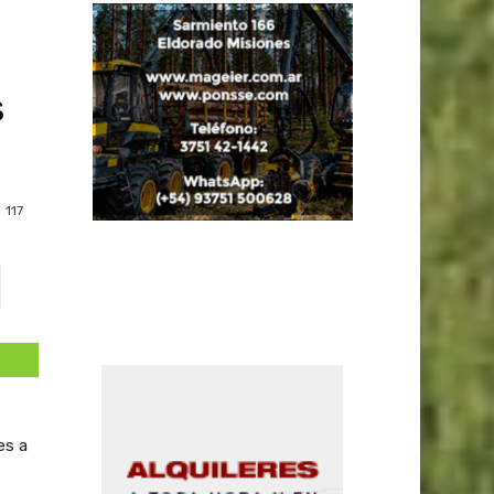
s
117
es a