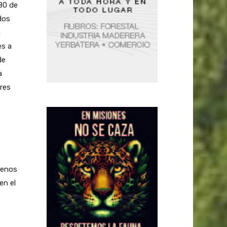
080 de
dos
a
es a
de
a
tres
uenos
en el