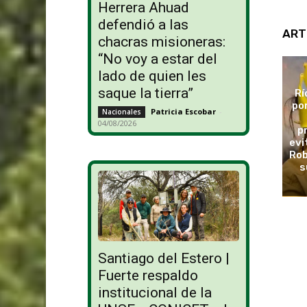
Herrera Ahuad
defendió a las
ART
chacras misioneras:
“No voy a estar del
lado de quien les
saque la tierra”
Rí
po
Patricia Escobar
-
Nacionales
04/08/2026
p
evi
Rob
s
Santiago del Estero |
Fuerte respaldo
institucional de la