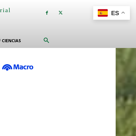
rial
ES
a
F CIENCIAS