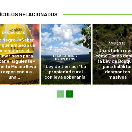
ÍCULOS RELACIONADOS
DESTACADAS
o Negro | «Saber
AMBIENTE
r qué empieza un
incendio es el
Un estudio rev
rimer paso para
cómo Chaco debi
LEGISLACIÓN Y
PROYECTOS
tar el siguiente»:
la Ley de Bosq
erto Molina lleva
Ley de tierras: “La
para habilita
u experiencia a
propiedad rural
desmontes
una...
conlleva soberanía”
masivos