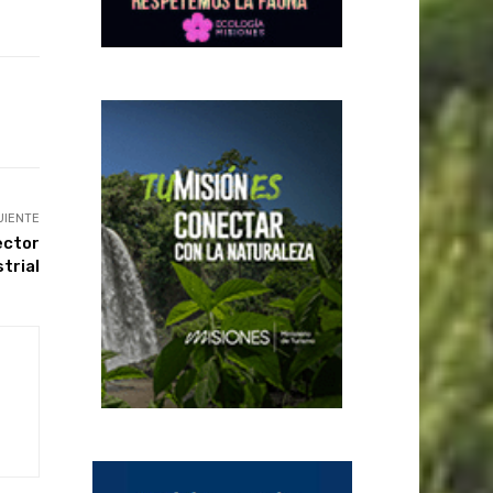
UIENTE
ector
trial