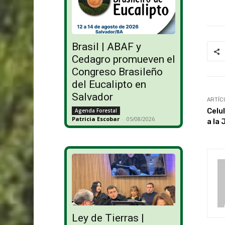
Brasil | ABAF y
Cedagro promueven el
Congreso Brasileño
del Eucalipto en
Salvador
ARTÍC
Celul
Agenda Forestal
Patricia Escobar
-
05/08/2026
a la 
Ley de Tierras |