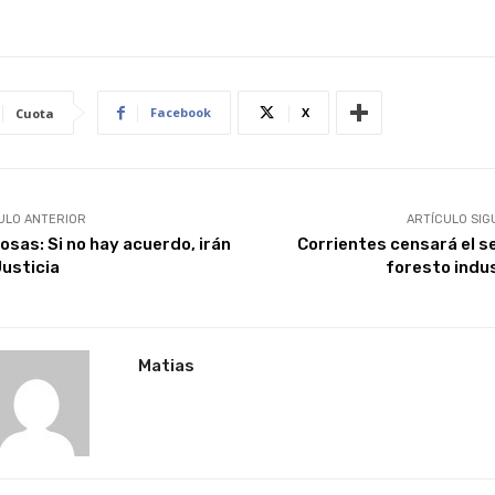
Facebook
X
Cuota
ULO ANTERIOR
ARTÍCULO SIG
osas: Si no hay acuerdo, irán
Corrientes censará el s
Justicia
foresto indus
Matias