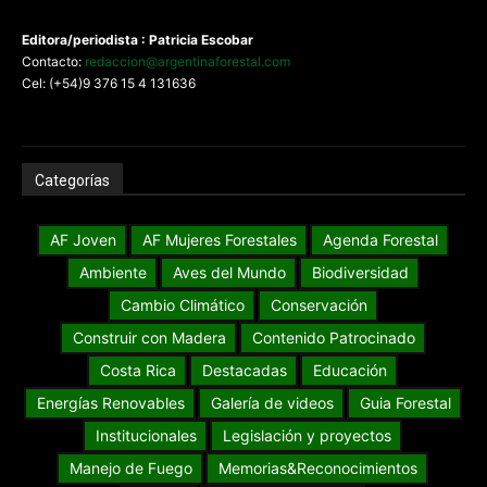
Editora/periodista : Patricia Escobar
Contacto:
redaccion@argentinaforestal.com
Cel: (+54)9 376 15 4 131636
Categorías
AF Joven
AF Mujeres Forestales
Agenda Forestal
Ambiente
Aves del Mundo
Biodiversidad
Cambio Climático
Conservación
Construir con Madera
Contenido Patrocinado
Costa Rica
Destacadas
Educación
Energías Renovables
Galería de videos
Guia Forestal
Institucionales
Legislación y proyectos
Manejo de Fuego
Memorias&Reconocimientos