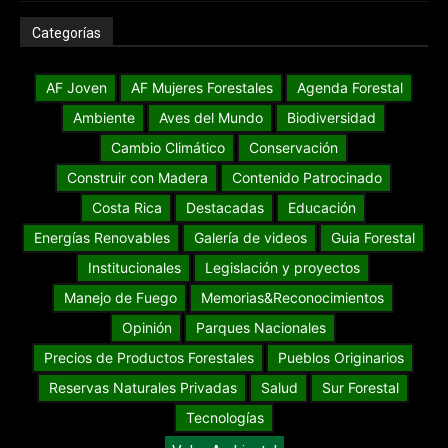
Categorías
AF Joven
AF Mujeres Forestales
Agenda Forestal
Ambiente
Aves del Mundo
Biodiversidad
Cambio Climático
Conservación
Construir con Madera
Contenido Patrocinado
Costa Rica
Destacadas
Educación
Energías Renovables
Galería de videos
Guia Forestal
Institucionales
Legislación y proyectos
Manejo de Fuego
Memorias&Reconocimientos
Opinión
Parques Nacionales
Precios de Productos Forestales
Pueblos Originarios
Reservas Naturales Privadas
Salud
Sur Forestal
Tecnologías