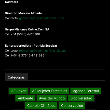
Contacto
Director: Marcelo Almada
Contacto:
gerencia@argentinaforestal.com
G
rupo Misiones
Online.Com
SA
Tel: +54 (0376) 4425800
Editora/periodista : Patricia Escobar
Contacto:
redaccion@argentinaforestal.com
Cel: (+54)9 376 15 4 131636
Categorías
AF Joven
AF Mujeres Forestales
Agenda Forestal
Ambiente
Aves del Mundo
Biodiversidad
Cambio Climático
Conservación