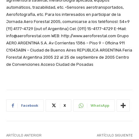
agrimensura satelital, meteorología aplicada, equipos
automáticos, trazabilidad, etc. ·Sensores aerotransportados,
Aerofotografía, etc. Para los interesados en participar de la
Jornada Aero Forestal 2005, comunicarse a los teléfonosl: 54+9
(11) 4177-4729 (out of Argentina) Cel: (011) 15-4177-4729 E-Mail:
info@aeroforestal.com WEB: http://www.aeroforestal.com Grupo
AERO ARGENTINA S.A. Av Corrientes 1386 – Piso 9 – Oficina 911
C1043ABN – Ciudad de Buenos Aires REPUBLICA ARGENTINA Feria
Forestal Argentina 2005 22 al 25 de septiembre de 2005 Centro
de Convenciones Acceso Ciudad de Posadas
Facebook
X
WhatsApp
ARTÍCULO ANTERIOR
ARTÍCULO SIGUIENTE