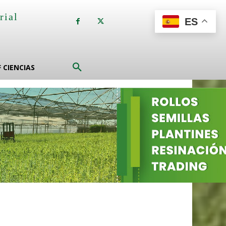
rial
ES
a
F CIENCIAS