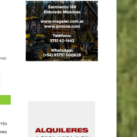
140
sentante local, la firma de grúas Oscar Bertotto, 100% tecnología misionera-; ·Munditol, -con motosierras Echo-; ·New Holland – Persello ·MultiJacto SA, -con motosierras Shindaiwa y pulverizadoras Jacto; ·Latin Equipment Argentina ·Alto Paraná SA ·Interforest ·Agrale ·Huagro SA ·Rewalser ·Industrias Montefiori ·Faszzeski ·Y Banco Macro ¿Por qué estas empresas nos acompañan? ·Porque contamos con el auspicio del Gobierno de la provincia de Misiones ·Porque nuestro trabajo es 100% capital intelectual misionero ·Porque sabemos que la Feria Forestal Argentina es la exposición a cielo abi