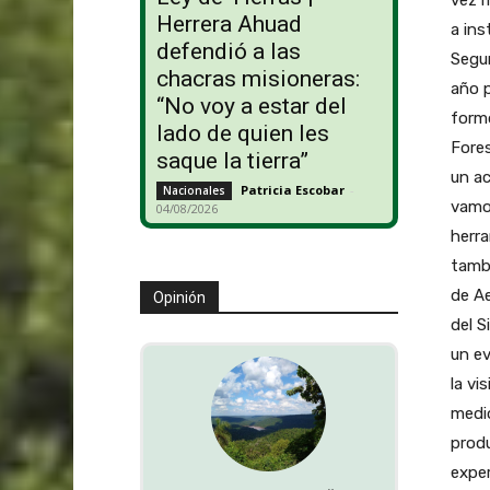
Herrera Ahuad
defendió a las
chacras misioneras:
“No voy a estar del
lado de quien les
saque la tierra”
Patricia Escobar
-
Nacionales
04/08/2026
Opinión