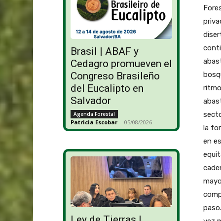
Brasil | ABAF y
Cedagro promueven el
Congreso Brasileño
del Eucalipto en
Salvador
Agenda Forestal
Patricia Escobar
-
05/08/2026
Ley de Tierras |