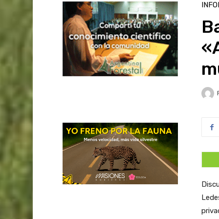
INFO
B
«
mú
Discu
Lede