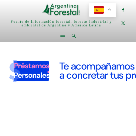
Fuente de información forestal, foresto-industrial y
ambiental de Argentina y América Latina