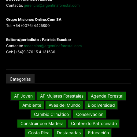
Contacto:
gerencia@argentinaforestal.com
G
rupo Misiones
Online.Com
SA
Tel: +54 (0376) 4425800
Editora/periodista : Patricia Escobar
Contacto:
redaccion@argentinaforestal.com
Cel: (+54)9 376 15 4 131636
Categorías
AF Joven
AF Mujeres Forestales
Agenda Forestal
Ambiente
Aves del Mundo
Biodiversidad
Cambio Climático
Conservación
Construir con Madera
Contenido Patrocinado
Costa Rica
Destacadas
Educación