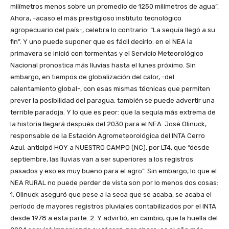
milímetros menos sobre un promedio de 1250 milímetros de agua”.
Ahora, -acaso el más prestigioso instituto tecnológico
agropecuario del país-, celebra lo contrario: “La sequía llegó a su
fin”. Y uno puede suponer que es fácil decirlo: en el NEA la
primavera se inició con tormentas y el Servicio Meteorológico
Nacional pronostica más lluvias hasta el lunes próximo. Sin
embargo, en tiempos de globalización del calor, -del
calentamiento global-, con esas mismas técnicas que permiten
prever la posibilidad del paragua, también se puede advertir una
terrible paradoja. Y lo que es peor: que la sequía más extrema de
la historia llegará después del 2030 para el NEA. José Olinuck,
responsable de la Estación Agrometeorológica del INTA Cerro
Azul, anticipó HOY a NUESTRO CAMPO (NC), por LT4, que “desde
septiembre, las lluvias van a ser superiores a los registros
pasados y eso es muy bueno para el agro”. Sin embargo, lo que el
NEA RURAL no puede perder de vista son por lo menos dos cosas:
1. Olinuck aseguró que pese a la seca que se acaba, se acaba el
período de mayores registros pluviales contabilizados por el INTA
desde 1978 a esta parte. 2. Y advirtió, en cambio, que la huella del