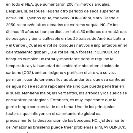
en todo el NEA, que aumentaron 200 milímetros anuales.
Después, sí: después llegaría otro período de seca superior al
actual. NC: ¿Menos agua, todavía? OLINUCK: si, claro. Desde el
2030, se prevén otras décadas de extrema sequía. NC: En los
últimos 13 años se han perdido, en total, 50 millones de hectáreas
de bosques y tierra cultivable en los 33 países de América Latina
y el Caribe ¿Cuál es el rol del bosques nativos e implantados en el
calentamiento global? ¿O el rol del NEA forestal? OLINUCK: los
bosques cumplen un rol muy importante porque regulan la
temperatura y la humedad del ambiente: absorben dióxido de
carbono (CO2), emiten oxígeno y purifican el aire y, a su vez,
permiten, cuando tenemos lluvias abundantes, que esa cantidad
de agua no se escurra rápidamente sino que pueda penetrar en
el suelo. Mantiene mejor, las vertientes, los arroyos y los suelos se
encuentran protegidos. Entonces, es muy importante que la
gente tenga conciencia de ese tema. Uno de los principales
factores que influyen en el calentamiento global es,
precisamente, la desaparición de los bosques. NC: ¿El desmonte
del Amazonas brasileño puede traer problemas al NEA? OLINUCK: