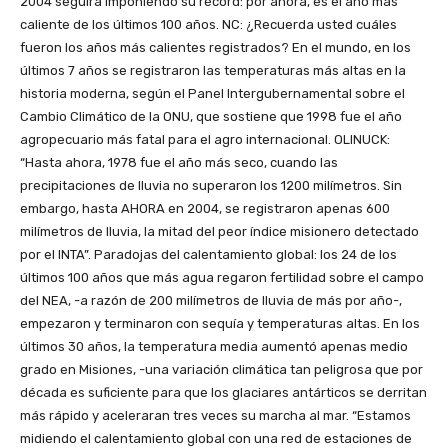
2004 seguirá imponiendo su récord: por ahora, es el año más
caliente de los últimos 100 años. NC: ¿Recuerda usted cuáles
fueron los años más calientes registrados? En el mundo, en los
últimos 7 años se registraron las temperaturas más altas en la
historia moderna, según el Panel Intergubernamental sobre el
Cambio Climático de la ONU, que sostiene que 1998 fue el año
agropecuario más fatal para el agro internacional. OLINUCK:
“Hasta ahora, 1978 fue el año más seco, cuando las
precipitaciones de lluvia no superaron los 1200 milímetros. Sin
embargo, hasta AHORA en 2004, se registraron apenas 600
milímetros de lluvia, la mitad del peor índice misionero detectado
por el INTA”. Paradojas del calentamiento global: los 24 de los
últimos 100 años que más agua regaron fertilidad sobre el campo
del NEA, -a razón de 200 milímetros de lluvia de más por año-,
empezaron y terminaron con sequía y temperaturas altas. En los
últimos 30 años, la temperatura media aumentó apenas medio
grado en Misiones, -una variación climática tan peligrosa que por
década es suficiente para que los glaciares antárticos se derritan
más rápido y aceleraran tres veces su marcha al mar. “Estamos
midiendo el calentamiento global con una red de estaciones de