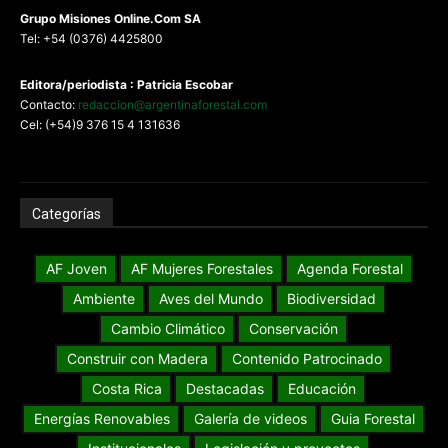
G
rupo Misiones
Online.Com
SA
Tel: +54 (0376) 4425800
Editora/periodista : Patricia Escobar
Contacto:
redaccion@argentinaforestal.com
Cel: (+54)9 376 15 4 131636
Categorías
AF Joven
AF Mujeres Forestales
Agenda Forestal
Ambiente
Aves del Mundo
Biodiversidad
Cambio Climático
Conservación
Construir con Madera
Contenido Patrocinado
Costa Rica
Destacadas
Educación
Energías Renovables
Galería de videos
Guia Forestal