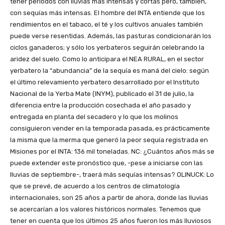
tener períodos con lluvias más intensas y cortas pero, también,
con sequías más intensas. El hombre del INTA entiende que los
rendimientos en el tabaco, el té y los cultivos anuales también
puede verse resentidas. Además, las pasturas condicionarán los
ciclos ganaderos; y sólo los yerbateros seguirán celebrando la
aridez del suelo. Como lo anticipara el NEA RURAL, en el sector
yerbatero la “abundancia” de la sequía es maná del cielo: según
el último relevamiento yerbatero desarrollado por el Instituto
Nacional de la Yerba Mate (INYM), publicado el 31 de julio, la
diferencia entre la producción cosechada el año pasado y
entregada en planta del secadero y lo que los molinos
consiguieron vender en la temporada pasada, es prácticamente
la misma que la merma que generó la peor sequía registrada en
Misiones por el INTA: 136 mil toneladas. NC: ¿Cuántos años más se
puede extender este pronóstico que, -pese a iniciarse con las
lluvias de septiembre-, traerá más sequías intensas? OLINUCK: Lo
que se prevé, de acuerdo a los centros de climatología
internacionales, son 25 años a partir de ahora, donde las lluvias
se acercarían a los valores históricos normales. Tenemos que
tener en cuenta que los últimos 25 años fueron los más lluviosos