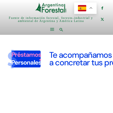
Fuente de información forestal, foresto-industrial y
ambiental de Argentina y América Latina