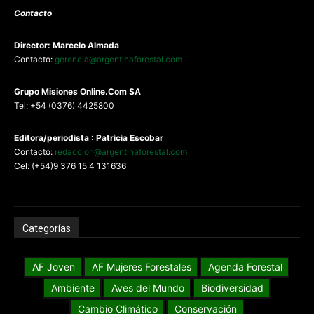
Contacto
Director: Marcelo Almada
Contacto:
gerencia@argentinaforestal.com
G
rupo Misiones
Online.Com
SA
Tel: +54 (0376) 4425800
Editora/periodista : Patricia Escobar
Contacto:
redaccion@argentinaforestal.com
Cel: (+54)9 376 15 4 131636
Categorías
AF Joven
AF Mujeres Forestales
Agenda Forestal
Ambiente
Aves del Mundo
Biodiversidad
Cambio Climático
Conservación