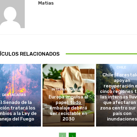
Matias
ÍCULOS RELACIONADOS
CHILE
Chile | Foresta
apoyan
recuperación 
INTERNACIONALES
cinco regiones 
DESTACADAS
Europa impulsa al
las intensas llu
El Senado de la
papel: todo
que afectaron 
ción tratará los
embalaje deberá
zona centro sur
bios a la Ley de
ser reciclable en
país con
anejo del Fuego
2030
inundacione