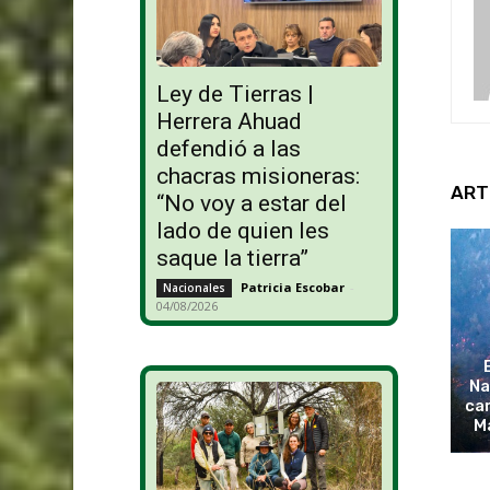
Ley de Tierras |
Herrera Ahuad
defendió a las
chacras misioneras:
ART
“No voy a estar del
lado de quien les
saque la tierra”
Patricia Escobar
-
Nacionales
04/08/2026
Na
cam
M