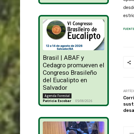
desde
estri
FUENTE
Brasil | ABAF y
Cedagro promueven el
Congreso Brasileño
del Eucalipto en
Salvador
ARTÍC
Agenda Forestal
Corr
Patricia Escobar
-
05/08/2026
sust
desa