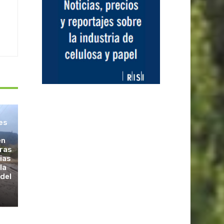
les
en
tras
vias
la
 del
s