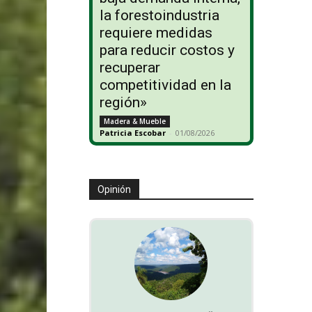
la forestoindustria
requiere medidas
para reducir costos y
recuperar
competitividad en la
región»
Madera & Mueble
Patricia Escobar
-
01/08/2026
Opinión