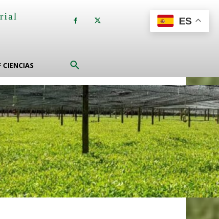
rial
ES
a
F CIENCIAS