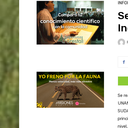
INFO
S
In
Se re
UNAM
SUDA
princ
nivel