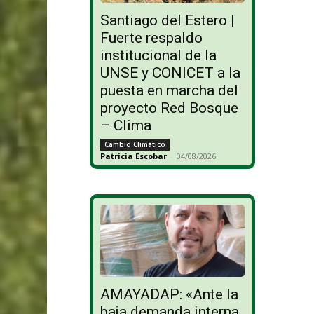
Santiago del Estero |
Fuerte respaldo
institucional de la
UNSE y CONICET a la
puesta en marcha del
proyecto Red Bosque
– Clima
Cambio Climático
Patricia Escobar
-
04/08/2026
AMAYADAP: «Ante la
baja demanda interna,