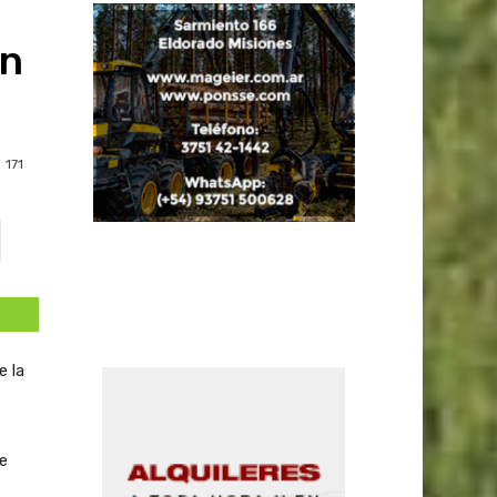
ón
171
e la
e