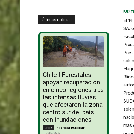
FUENTE
Últimas noticias
El 1
SA, o
Facul
Prese
Pres
solen
Magne
Chile | Forestales
Blind
apoyan recuperación
autom
en cinco regiones tras
Prod
las intensas lluvias
SUDAM
que afectaron la zona
solen
centro sur del país
nacio
con inundaciones
más 
Patricia Escobar
-
Chile
06/08/2026
opcio