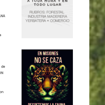
ANA
a
o de
ON
Con