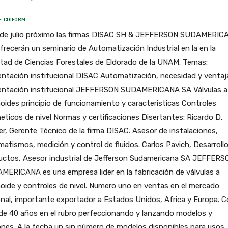
: COIFORM
4 de julio próximo las firmas DISAC SH & JEFFERSON SUDAMERIC
frecerán un seminario de Automatización Industrial en la en la
tad de Ciencias Forestales de Eldorado de la UNAM. Temas:
ntación institucional DISAC Automatización, necesidad y ventaj
entación institucional JEFFERSON SUDAMERICANA SA Válvulas a
oides principio de funcionamiento y caracteristicas Controles
ticos de nivel Normas y certificaciones Disertantes: Ricardo D.
er, Gerente Técnico de la firma DISAC. Asesor de instalaciones,
atismos, medición y control de fluidos. Carlos Pavich, Desarroll
uctos, Asesor industrial de Jefferson Sudamericana SA JEFFERS
ERICANA es una empresa lider en la fabricación de válvulas a
oide y controles de nivel. Numero uno en ventas en el mercado
nal, importante exportador a Estados Unidos, Africa y Europa. 
de 40 años en el rubro perfeccionando y lanzando modelos y
nes. A la fecha un sin número de modelos disponibles para usos