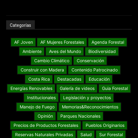
Categorías
AF Joven
AF Mujeres Forestales
Agenda Forestal
Ambiente
Aves del Mundo
Biodiversidad
Cambio Climático
Conservación
Construir con Madera
Contenido Patrocinado
Costa Rica
Destacadas
Educación
Energías Renovables
Galería de videos
Guia Forestal
Institucionales
Legislación y proyectos
Manejo de Fuego
Memorias&Reconocimientos
Opinión
Parques Nacionales
Precios de Productos Forestales
Pueblos Originarios
Reservas Naturales Privadas
Salud
Sur Forestal