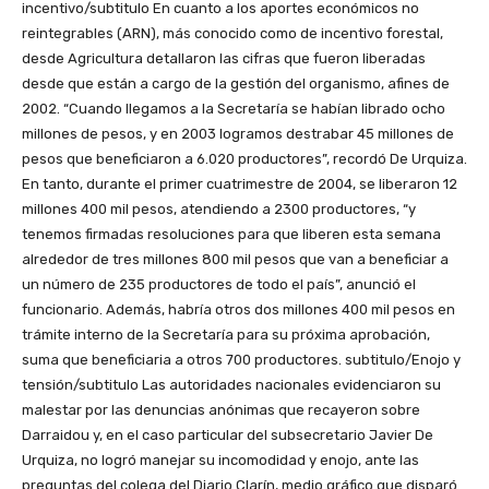
incentivo/subtitulo En cuanto a los aportes económicos no
reintegrables (ARN), más conocido como de incentivo forestal,
desde Agricultura detallaron las cifras que fueron liberadas
desde que están a cargo de la gestión del organismo, afines de
2002. “Cuando llegamos a la Secretaría se habían librado ocho
millones de pesos, y en 2003 logramos destrabar 45 millones de
pesos que beneficiaron a 6.020 productores”, recordó De Urquiza.
En tanto, durante el primer cuatrimestre de 2004, se liberaron 12
millones 400 mil pesos, atendiendo a 2300 productores, “y
tenemos firmadas resoluciones para que liberen esta semana
alrededor de tres millones 800 mil pesos que van a beneficiar a
un número de 235 productores de todo el país”, anunció el
funcionario. Además, habría otros dos millones 400 mil pesos en
trámite interno de la Secretaría para su próxima aprobación,
suma que beneficiaria a otros 700 productores. subtitulo/Enojo y
tensión/subtitulo Las autoridades nacionales evidenciaron su
malestar por las denuncias anónimas que recayeron sobre
Darraidou y, en el caso particular del subsecretario Javier De
Urquiza, no logró manejar su incomodidad y enojo, ante las
preguntas del colega del Diario Clarín, medio gráfico que disparó