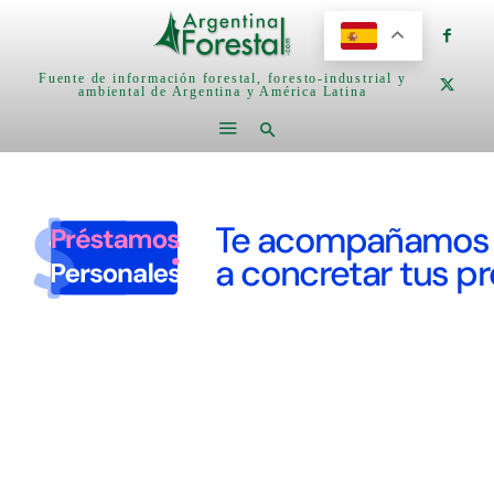
Fuente de información forestal, foresto-industrial y
ambiental de Argentina y América Latina