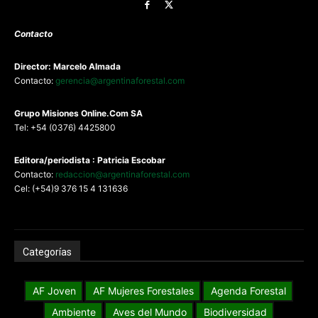
Contacto
Director: Marcelo Almada
Contacto:
gerencia@argentinaforestal.com
G
rupo Misiones
Online.Com
SA
Tel: +54 (0376) 4425800
Editora/periodista : Patricia Escobar
Contacto:
redaccion@argentinaforestal.com
Cel: (+54)9 376 15 4 131636
Categorías
AF Joven
AF Mujeres Forestales
Agenda Forestal
Ambiente
Aves del Mundo
Biodiversidad