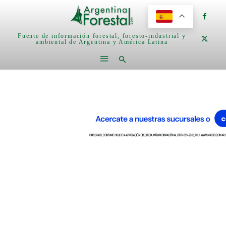
Fuente de información forestal, foresto-industrial y
ambiental de Argentina y América Latina