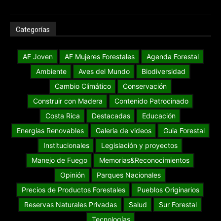
Categorías
AF Joven
AF Mujeres Forestales
Agenda Forestal
Ambiente
Aves del Mundo
Biodiversidad
Cambio Climático
Conservación
Construir con Madera
Contenido Patrocinado
Costa Rica
Destacadas
Educación
Energías Renovables
Galería de videos
Guia Forestal
Institucionales
Legislación y proyectos
Manejo de Fuego
Memorias&Reconocimientos
Opinión
Parques Nacionales
Precios de Productos Forestales
Pueblos Originarios
Reservas Naturales Privadas
Salud
Sur Forestal
Tecnologías