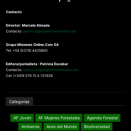
Contacto
Director: Marcelo Almada
Contacto:
gerencia@argentinaforestal.com
G
rupo Misiones
Online.Com
SA
Tel: +54 (0376) 4425800
Editora/periodista : Patricia Escobar
Contacto:
redaccion@argentinaforestal.com
Cel: (+54)9 376 15 4 131636
Categorías
AF Joven
AF Mujeres Forestales
Agenda Forestal
Ambiente
Aves del Mundo
Biodiversidad