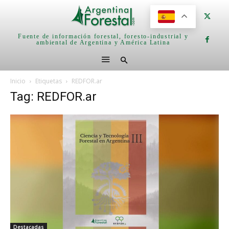
Fuente de información forestal, foresto-industrial y
ambiental de Argentina y América Latina
Inicio
Etiquetas
REDFOR.ar
Tag: REDFOR.ar
Destacadas