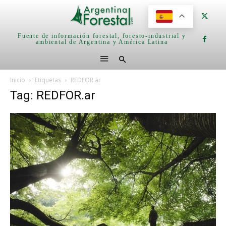
Fuente de información forestal, foresto-industrial y
ambiental de Argentina y América Latina
Inicio
Etiquetas
REDFOR.ar
Tag: REDFOR.ar