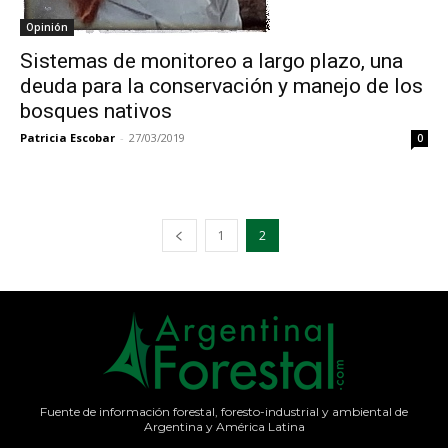
Opinión
Sistemas de monitoreo a largo plazo, una
deuda para la conservación y manejo de los
bosques nativos
Patricia Escobar
-
27/03/2019
0
1
2
Fuente de información forestal, foresto-industrial y ambiental de
Argentina y América Latina