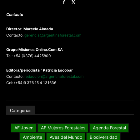
Contacto
Director: Marcelo Almada
Contacto:
gerencia@argentinaforestal.com
G
rupo Misiones
Online.Com
SA
Tel: +54 (0376) 4425800
Editora/periodista : Patricia Escobar
Contacto:
redaccion@argentinaforestal.com
Cel: (+54)9 376 15 4 131636
Categorías
AF Joven
AF Mujeres Forestales
Agenda Forestal
Ambiente
Aves del Mundo
Biodiversidad