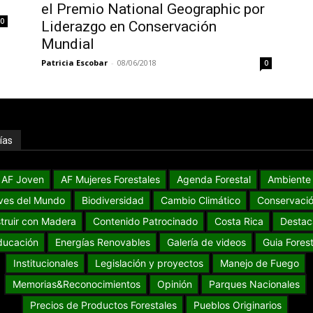
el Premio National Geographic por
0
Liderazgo en Conservación
Mundial
Patricia Escobar
-
08/06/2018
0
ías
AF Joven
AF Mujeres Forestales
Agenda Forestal
Ambiente
ves del Mundo
Biodiversidad
Cambio Climático
Conservaci
truir con Madera
Contenido Patrocinado
Costa Rica
Destac
ducación
Energías Renovables
Galería de videos
Guia Forest
Institucionales
Legislación y proyectos
Manejo de Fuego
Memorias&Reconocimientos
Opinión
Parques Nacionales
Precios de Productos Forestales
Pueblos Originarios