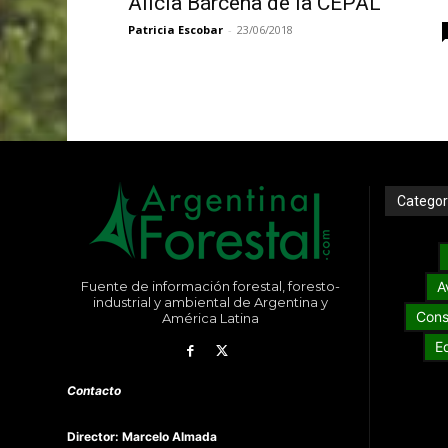
Alicia Bárcena de la CEPAL
Patricia Escobar
-
23/06/2018
Categor
Fuente de información forestal, foresto-
A
industrial y ambiental de Argentina y
Cons
América Latina
E
Contacto
Director: Marcelo Almada