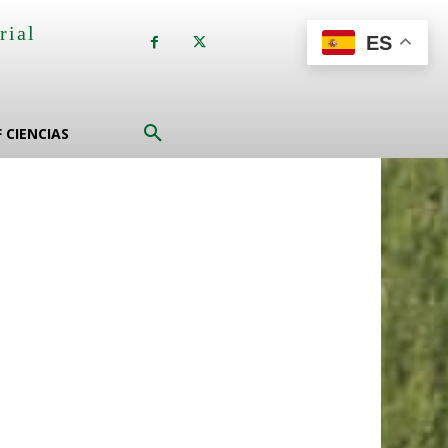
rial
ES
a
F CIENCIAS