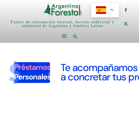
Fuente de información forestal, foresto-industrial y
ambiental de Argentina y América Latina