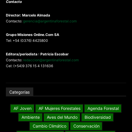
Contacto
Director: Marcelo Almada
Contacto:
gerencia@argentinaforestal.com
G
rupo Misiones
Online.Com
SA
Tel: +54 (0376) 4425800
Editora/periodista : Patricia Escobar
Contacto:
redaccion@argentinaforestal.com
Cel: (+54)9 376 15 4 131636
Categorías
AF Joven
AF Mujeres Forestales
Agenda Forestal
Ambiente
Aves del Mundo
Biodiversidad
Cambio Climático
Conservación