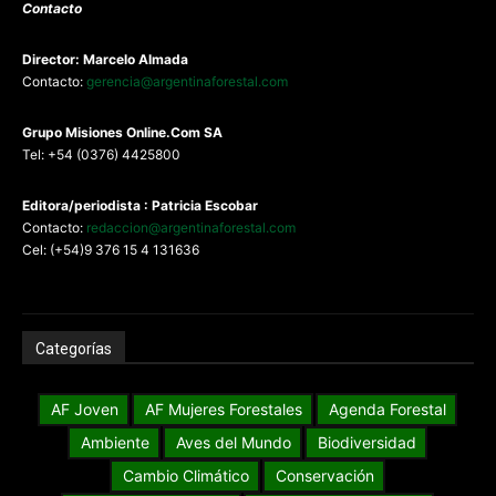
Contacto
Director: Marcelo Almada
Contacto:
gerencia@argentinaforestal.com
G
rupo Misiones
Online.Com
SA
Tel: +54 (0376) 4425800
Editora/periodista : Patricia Escobar
Contacto:
redaccion@argentinaforestal.com
Cel: (+54)9 376 15 4 131636
Categorías
AF Joven
AF Mujeres Forestales
Agenda Forestal
Ambiente
Aves del Mundo
Biodiversidad
Cambio Climático
Conservación