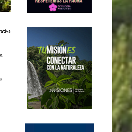
s
rativa
a.
a