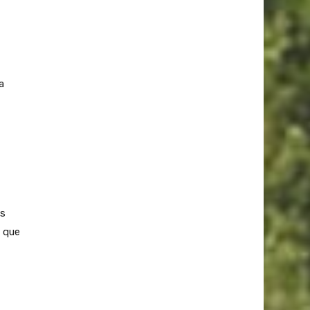
a
as
o que