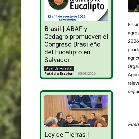
En un
Brasil | ABAF y
agroa
Cedagro promueven el
2026 
Congreso Brasileño
produ
del Eucalipto en
agric
Salvador
Organ
Agenda Forestal
Patricia Escobar
-
05/08/2026
Agric
relev
segur
Fuen
Ley de Tierras |