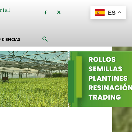
rial
ES
a
F CIENCIAS