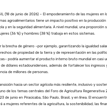
L (18 de junio de 2026) – El empoderamiento de las mujeres en l
mas agroalimentarios tiene un impacto positivo en la producción
ola y en la seguridad alimentaria. A nivel mundial, una proporción s
jeres (36 %) y hombres (38 %) trabaja en estos sistemas.
r la brecha de género –por ejemplo, garantizando la igualdad salari
rechos de propiedad de la tierra y de representación en las políti
cas– podría aumentar el producto interno bruto mundial en casi u
n de dólares estadounidenses, además de fortalecer los ingresos y
iencia de millones de personas.
ansición hacia un sector agrícola más resiliente, inclusivo y soste
uno de los temas centrales del Foro de Agricultura Regenerativa 
23 de junio en Piracicaba, São Paulo, Brasil, y en línea. El encuent
rá a mujeres referentes de la agricultura, la sostenibilidad, las fin