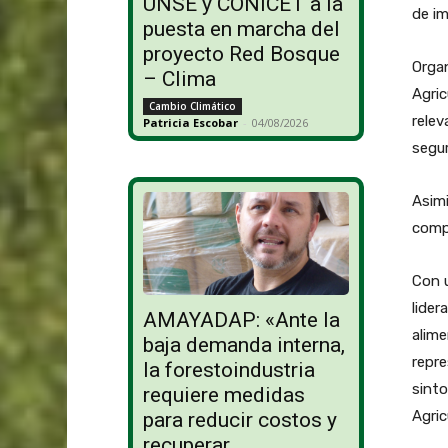
UNSE y CONICET a la
de im
puesta en marcha del
proyecto Red Bosque
Organ
– Clima
Agric
Cambio Climático
relev
Patricia Escobar
-
04/08/2026
segur
Asimi
compe
Con u
lider
AMAYADAP: «Ante la
alime
baja demanda interna,
repre
la forestoindustria
sinto
requiere medidas
Agric
para reducir costos y
recuperar