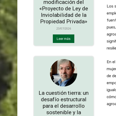
modificación del
Los 
«Proyecto de Ley de
empl
Inviolabilidad de la
fuen
Propiedad Privada»
pues,
23/07/2026
agroa
Leer más
signi
resili
En el
mujer
de de
empod
igual
La cuestión tierra: un
cómo 
desafío estructural
agroa
para el desarrollo
sostenible y la