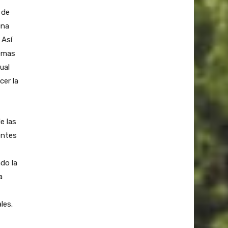
 de
una
 Así
temas
ual
cer la
e las
entes
do la
a
les.