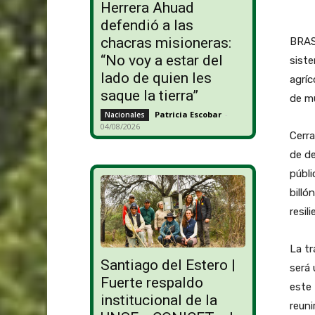
Herrera Ahuad
defendió a las
chacras misioneras:
BRASI
“No voy a estar del
siste
lado de quien les
agríc
saque la tierra”
de mu
Patricia Escobar
-
Nacionales
04/08/2026
Cerra
de de
públi
billó
resil
La tr
Santiago del Estero |
será 
Fuerte respaldo
este 
institucional de la
reuni