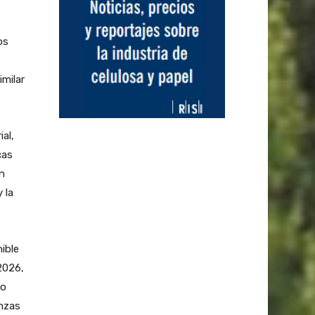
os
imilar
al,
cas
n
 la
nible
2026,
ro
anzas