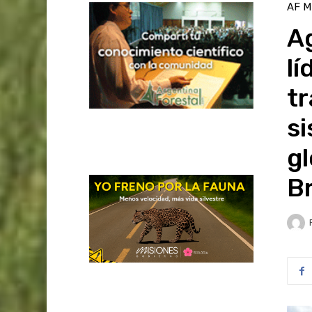
AF M
Ag
lí
t
si
gl
Br