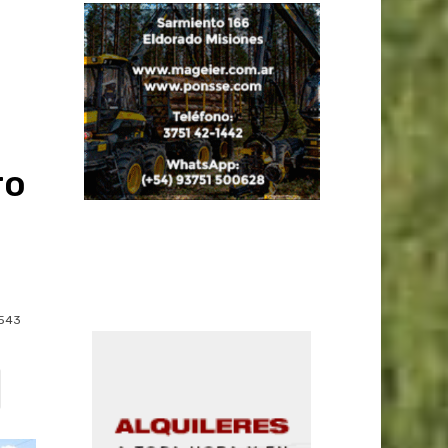
ro
543