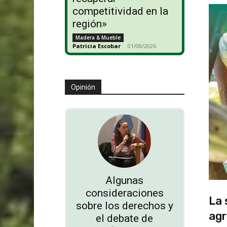
competitividad en la
región»
Madera & Mueble
Patricia Escobar
-
01/08/2026
Opinión
Algunas
consideraciones
La 
sobre los derechos y
agr
el debate de