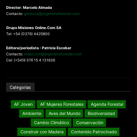
Director: Marcelo Almada
Contacto:
gerencia@argentinaforestal.com
G
rupo Misiones
Online.Com
SA
Tel: +54 (0376) 4425800
Editora/periodista : Patricia Escobar
Contacto:
redaccion@argentinaforestal.com
Cel: (+54)9 376 15 4 131636
Categorías
AF Joven
AF Mujeres Forestales
Agenda Forestal
Ambiente
Aves del Mundo
Biodiversidad
Cambio Climático
Conservación
Construir con Madera
Contenido Patrocinado