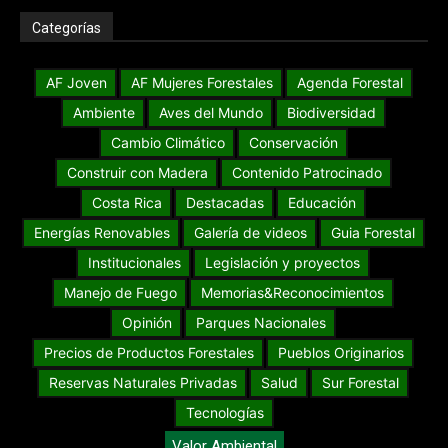
Categorías
AF Joven
AF Mujeres Forestales
Agenda Forestal
Ambiente
Aves del Mundo
Biodiversidad
Cambio Climático
Conservación
Construir con Madera
Contenido Patrocinado
Costa Rica
Destacadas
Educación
Energías Renovables
Galería de videos
Guia Forestal
Institucionales
Legislación y proyectos
Manejo de Fuego
Memorias&Reconocimientos
Opinión
Parques Nacionales
Precios de Productos Forestales
Pueblos Originarios
Reservas Naturales Privadas
Salud
Sur Forestal
Tecnologías
Valor Ambiental