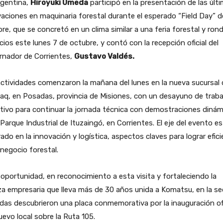
rgentina,
Hiroyuki Umeda
participó en la presentación de las últ
aciones en maquinaria forestal durante el esperado “Field Day” d
re, que se concretó en un clima similar a una feria forestal y ron
ios este lunes 7 de octubre, y contó con la recepción oficial del
rnador de Corrientes,
Gustavo Valdés.
ctividades comenzaron la mañana del lunes en la nueva sucursal 
q, en Posadas, provincia de Misiones, con un desayuno de traba
tivo para continuar la jornada técnica con demostraciones dinám
 Parque Industrial de Ituzaingó, en Corrientes. El eje del evento e
ado en la innovación y logística, aspectos claves para lograr efici
 negocio forestal.
 oportunidad, en reconocimiento a esta visita y fortaleciendo la
za empresaria que lleva más de 30 años unida a Komatsu, en la s
as descubrieron una placa conmemorativa por la inauguración ofi
uevo local sobre la Ruta 105.