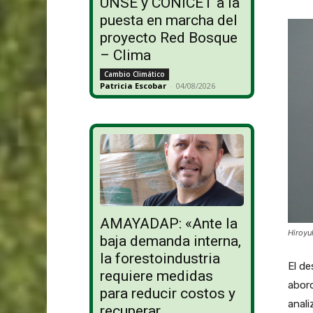
UNSE y CONICET a la
puesta en marcha del
proyecto Red Bosque
– Clima
Cambio Climático
Patricia Escobar
-
04/08/2026
AMAYADAP: «Ante la
Hiroyu
baja demanda interna,
la forestoindustria
El de
requiere medidas
abord
para reducir costos y
anali
recuperar