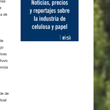
imas
e
da de
de
jo
icas
stuvo
encia
ede de
cial