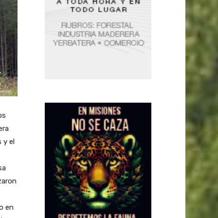
os
era
 y el
s
sa
zaron
to en