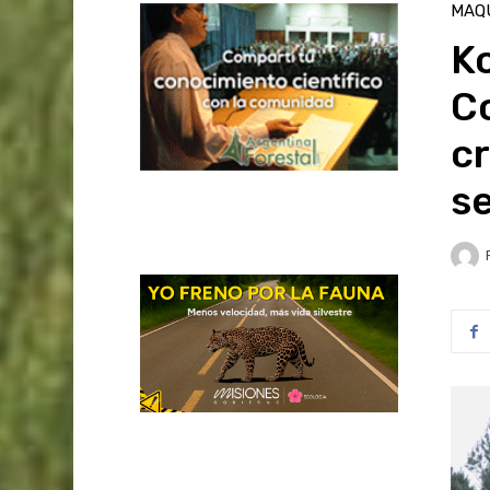
MAQU
K
C
cr
se