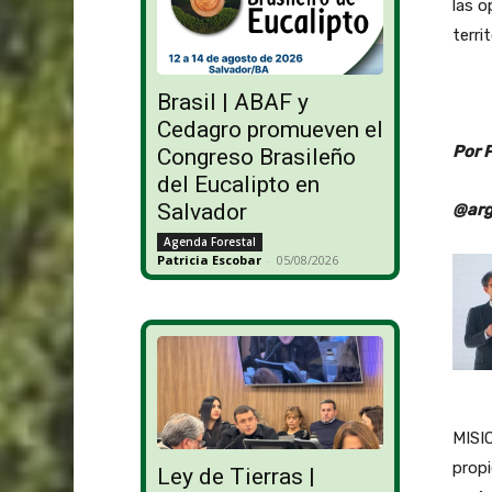
las o
terri
Brasil | ABAF y
Cedagro promueven el
Por 
Congreso Brasileño
del Eucalipto en
Salvador
@arg
Agenda Forestal
Patricia Escobar
-
05/08/2026
MISI
propi
Ley de Tierras |