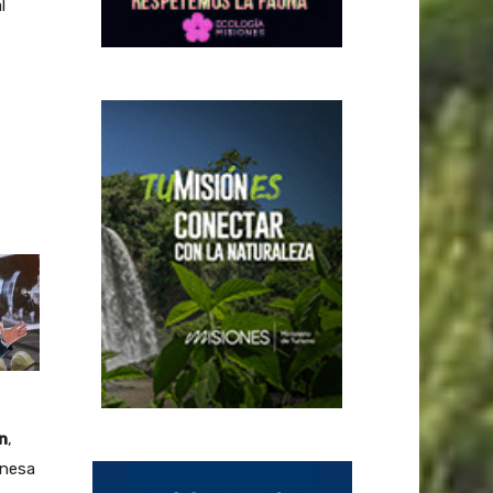
l
n
,
onesa