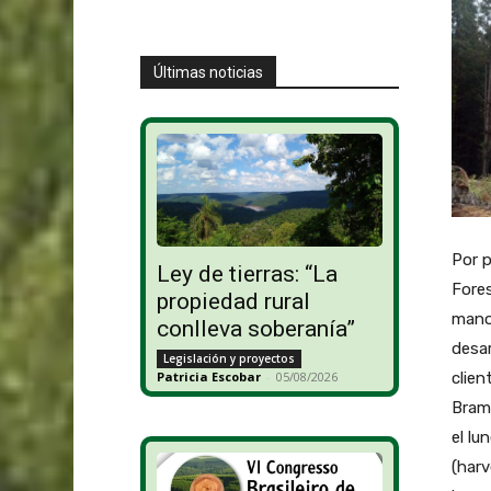
Últimas noticias
Por p
Ley de tierras: “La
Fores
propiedad rural
mano 
conlleva soberanía”
desar
Legislación y proyectos
clien
Patricia Escobar
-
05/08/2026
Brama
el lu
(harv