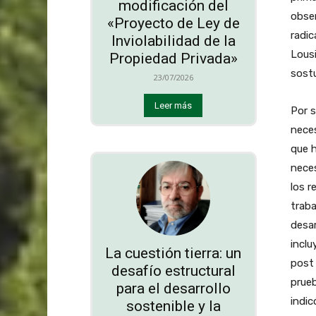
modificación del
obser
«Proyecto de Ley de
radic
Inviolabilidad de la
Lousi
Propiedad Privada»
sost
23/07/2026
Leer más
Por s
neces
que h
neces
los r
trab
desar
inclu
La cuestión tierra: un
post
desafío estructural
prue
para el desarrollo
indic
sostenible y la