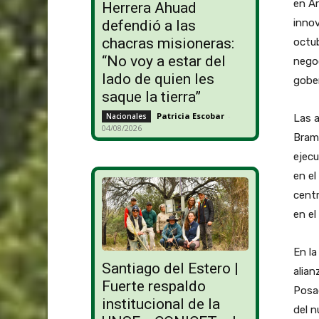
en A
Herrera Ahuad
innov
defendió a las
chacras misioneras:
octub
“No voy a estar del
negoc
lado de quien les
gobe
saque la tierra”
Patricia Escobar
-
Nacionales
Las a
04/08/2026
Brama
ejecu
en el
centr
en el
En la
Santiago del Estero |
alian
Fuerte respaldo
Posad
institucional de la
del n