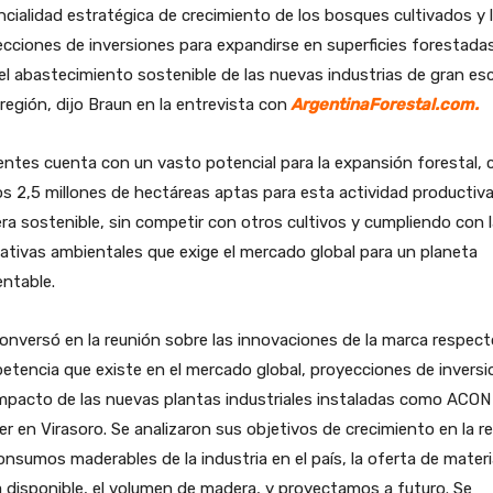
cialidad estratégica de crecimiento de los bosques cultivados y 
cciones de inversiones para expandirse en superficies forestada
el abastecimiento sostenible de las nuevas industrias de gran es
 región, dijo Braun en la entrevista con
ArgentinaForestal.com.
entes cuenta con un vasto potencial para la expansión forestal, 
 2,5 millones de hectáreas aptas para esta actividad productiv
a sostenible, sin competir con otros cultivos y cumpliendo con 
tivas ambientales que exige el mercado global para un planeta
ntable.
onversó en la reunión sobre las innovaciones de la marca respecto
tencia que existe en el mercado global, proyecciones de invers
impacto de las nuevas plantas industriales instaladas como ACON
r en Virasoro. Se analizaron sus objetivos de crecimiento en la re
onsumos maderables de la industria en el país, la oferta de mater
 disponible, el volumen de madera, y proyectamos a futuro. Se