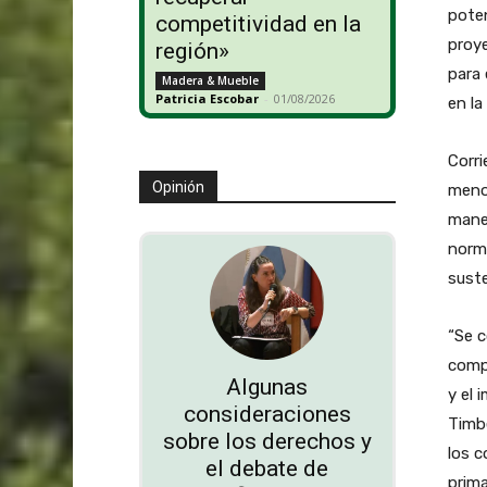
poten
competitividad en la
proye
región»
para 
Madera & Mueble
Patricia Escobar
-
01/08/2026
en la
Corri
Opinión
menos
maner
norma
suste
“Se c
compe
Algunas
y el 
consideraciones
Timbe
sobre los derechos y
los c
el debate de
prima