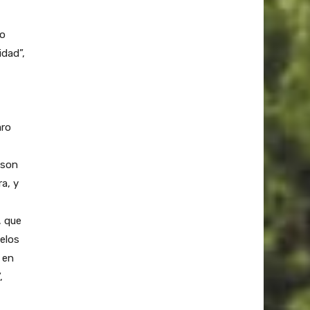
po
idad”,
aro
 son
ra, y
, que
uelos
 en
,