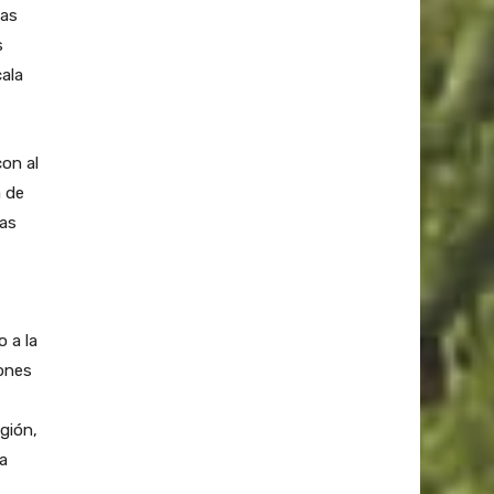
las
s
cala
con al
a de
las
 a la
iones
gión,
ia