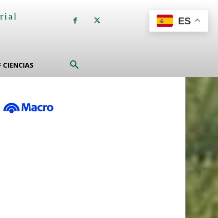
rial
ES
a
F CIENCIAS