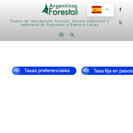
Fuente de información forestal, foresto-industrial y
ambiental de Argentina y América Latina