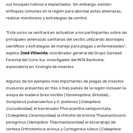
sus bosques nativos e implantados. Sin embargo, existen
enfoques comunes en la región para abordar estas amenazas,
realizar monitoreos y estrategias de control.
“Este curso se centrará en actualizar a los participantes sobre las
principales amenazas sanitarias del sector, utilizando abordajes
científicos y estrategias de manejo para plagas y enfermedades”,
explica
José Villacide
, coordinador general del Grupo Sanidad
Forestal del Cono Sur, investigador del INTA Bariloche,
especialista en Ecología de insectos.
Algunos de los ejemplos más importantes de plagas de insectos
invasores presentes en tres o más países de la región incluyen la
avispa de madera Sirex noctilio (
Hymenoptera: Siricidae
) ,
Gonipterus pulverulentus y G. platensis (
Coleoptera:
Curculionidae
), el barrenador Phoracantha semipunctata
(
Coleoptera: Cerambycidae)
, la chinche de bronce Thaumastocoris
peregrinus (
Hemiptera: Thaumastocoridae)
, el escarabajo de
corteza Orthotomicus erosus y Cyrtogenius luteus (
Coleoptera: