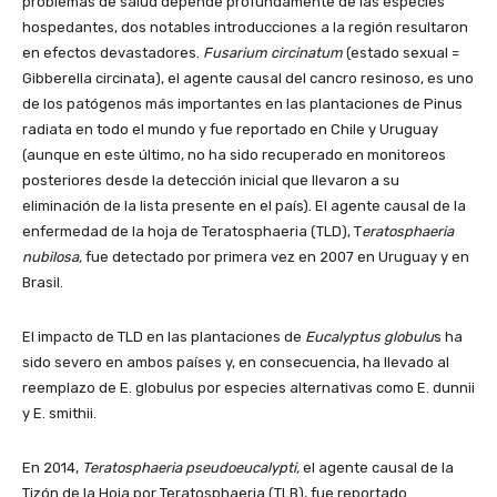
problemas de salud depende profundamente de las especies
hospedantes, dos notables introducciones a la región resultaron
en efectos devastadores.
Fusarium circinatum
(estado sexual =
Gibberella circinata), el agente causal del cancro resinoso, es uno
de los patógenos más importantes en las plantaciones de Pinus
radiata en todo el mundo y fue reportado en Chile y Uruguay
(aunque en este último, no ha sido recuperado en monitoreos
posteriores desde la detección inicial que llevaron a su
eliminación de la lista presente en el país). El agente causal de la
enfermedad de la hoja de Teratosphaeria (TLD), T
eratosphaeria
nubilosa,
fue detectado por primera vez en 2007 en Uruguay y en
Brasil.
El impacto de TLD en las plantaciones de
Eucalyptus globulu
s ha
sido severo en ambos países y, en consecuencia, ha llevado al
reemplazo de E. globulus por especies alternativas como E. dunnii
y E. smithii.
En 2014,
Teratosphaeria pseudoeucalypti,
el agente causal de la
Tizón de la Hoja por Teratosphaeria (TLB), fue reportado