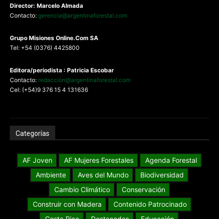
Director: Marcelo Almada
Contacto:
gerencia@argentinaforestal.com
G
rupo Misiones
Online.Com
SA
Tel: +54 (0376) 4425800
Editora/periodista : Patricia Escobar
Contacto:
redaccion@argentinaforestal.com
Cel: (+54)9 376 15 4 131636
Categorías
AF Joven
AF Mujeres Forestales
Agenda Forestal
Ambiente
Aves del Mundo
Biodiversidad
Cambio Climático
Conservación
Construir con Madera
Contenido Patrocinado
Costa Rica
Destacadas
Educación