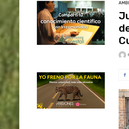
AMB
Ju
de
C