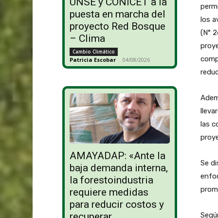
UNSE y CONICET a la
permi
puesta en marcha del
los a
proyecto Red Bosque
(N° 2
– Clima
proye
Cambio Climático
comp
Patricia Escobar
-
04/08/2026
reduc
Adem
lleva
las c
proy
AMAYADAP: «Ante la
Se di
baja demanda interna,
enfoc
la forestoindustria
promo
requiere medidas
para reducir costos y
Según
recuperar