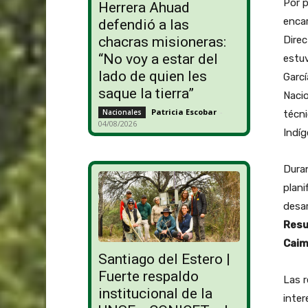
Por p
Herrera Ahuad
encar
defendió a las
Direc
chacras misioneras:
“No voy a estar del
estuv
lado de quien les
Garcí
saque la tierra”
Nacio
Patricia Escobar
-
Nacionales
técni
04/08/2026
Indíg
Duran
plani
desar
Resu
Caim
Santiago del Estero |
Fuerte respaldo
Las r
institucional de la
inter