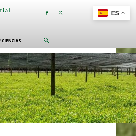
rial
ES
a
F CIENCIAS