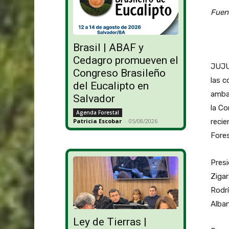
Fuen
Brasil | ABAF y
Cedagro promueven el
JUJUY
Congreso Brasileño
las c
del Eucalipto en
ambas
Salvador
la Co
Agenda Forestal
recie
Patricia Escobar
-
05/08/2026
Fores
Presi
Zigar
Rodrí
Alban
Ley de Tierras |