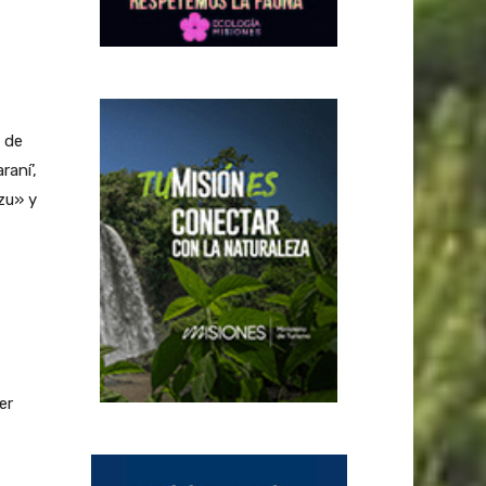
 de
aní’,
zu» y
er