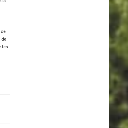
 la
 de
n de
ntes