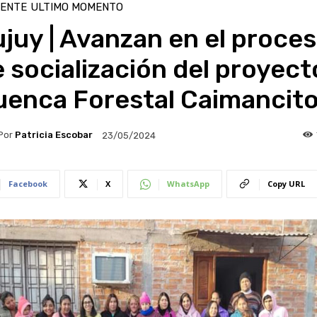
IENTE
ULTIMO MOMENTO
juy | Avanzan en el proce
 socialización del proyect
uenca Forestal Caimancit
Por
Patricia Escobar
23/05/2024
Facebook
X
WhatsApp
Copy URL