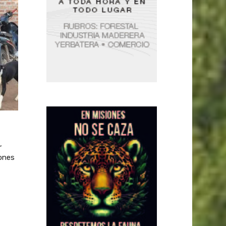
,
iones