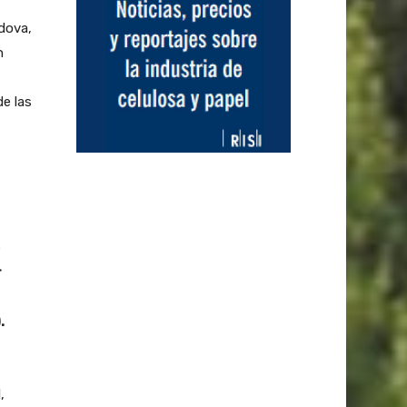
dova,
n
e las
e
r
.
,