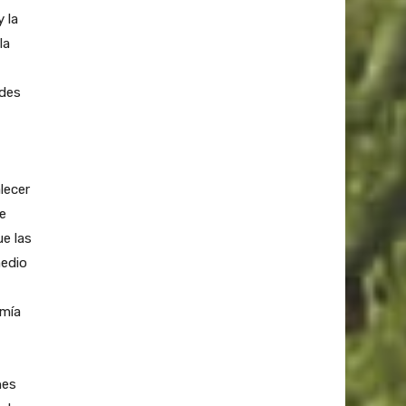
y la
la
ades
lecer
e
ue las
medio
omía
nes