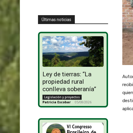
Últimas noticias
Ley de tierras: “La
Autor
propiedad rural
recib
conlleva soberanía”
quien
Legislación y proyectos
desti
Patricia Escobar
-
05/08/2026
aplic