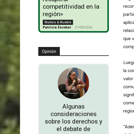
competitividad en la
recon
región»
parti
aplic
Madera & Mueble
Patricia Escobar
-
01/08/2026
relac
que v
compo
Opinión
Luego
la co
valor
comu
signi
comer
Algunas
regio
consideraciones
sobre los derechos y
“Adem
el debate de