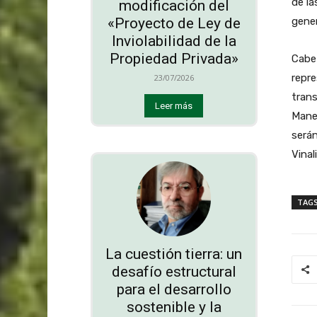
de la
modificación del
gener
«Proyecto de Ley de
Inviolabilidad de la
Propiedad Privada»
Cabe 
repre
23/07/2026
trans
Leer más
Mane
serán
Vinal
TAG
La cuestión tierra: un
desafío estructural
para el desarrollo
sostenible y la