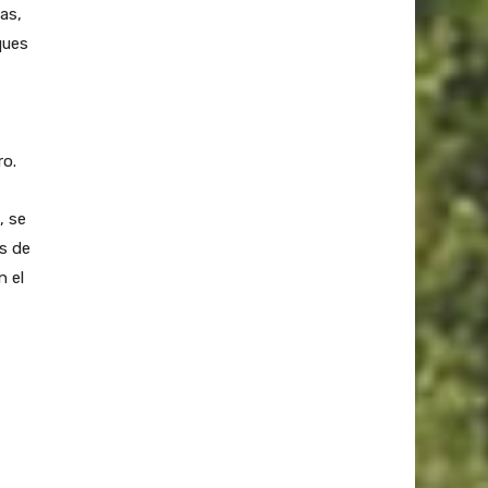
as,
ques
ro.
, se
es de
n el