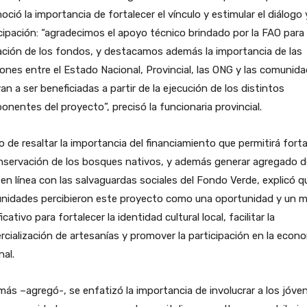
oció la importancia de fortalecer el vínculo y estimular el diálogo 
cipación: “agradecimos el apoyo técnico brindado por la FAO para 
ación de los fondos, y destacamos además la importancia de las
iones entre el Estado Nacional, Provincial, las ONG y las comunid
an a ser beneficiadas a partir de la ejecución de los distintos
nentes del proyecto”, precisó la funcionaria provincial.
 de resaltar la importancia del financiamiento que permitirá forta
nservación de los bosques nativos, y además generar agregado d
 en línea con las salvaguardas sociales del Fondo Verde, explicó q
nidades percibieron este proyecto como una oportunidad y un 
ficativo para fortalecer la identidad cultural local, facilitar la
cialización de artesanías y promover la participación en la econ
nal.
ás –agregó-, se enfatizó la importancia de involucrar a los jóve