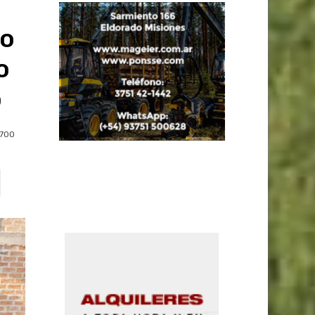
so
o
o
700