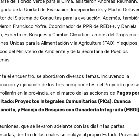
arte del Fondo Verde para el Clima, asistieron Andreas Reumann,
gado de la Unidad de Evaluación Independiente, y Martín Dellave
tor del Sistema de Consultas para la evaluación. Además, tambié
ieron Francisco Yofre, Coordinador de PPR de RED++, y Daniela
a, Experta en Bosques y Cambio Climático, ambos del Programa d
nes Unidas para la Alimentación y la Agricultura (FAO). Y equipos
cos del Ministerio de Ambiente y de la Secretaría de Pueblos
enas.
te el encuentro, se abordaron diversos temas, incluyendo la
ficación y ejecución de los tres componentes del Proyecto que s
rollarán en la provincia, en el marco de las acciones de
Pagos po
ltado: Proyectos Integrales Comunitarios (PICs), Cuenca
ancito, y Manejo de Bosques con Ganadería Integrada (MBGI)
euniones, que se llevaron adelante con las distintas partes
esadas, dentro de las cuales se incluye al propio Estado Provincial