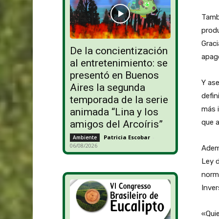
Tambi
produ
Graci
De la concientización
apagó
al entretenimiento: se
presentó en Buenos
Y ase
Aires la segunda
defin
temporada de la serie
más i
animada “Lina y los
que a
amigos del Arcoíris”
Patricia Escobar
-
Ambiente
06/08/2026
Ademá
Ley 
norma
Inver
«Quie