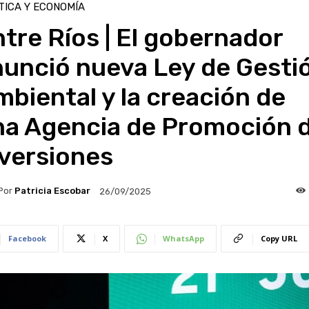
TICA Y ECONOMÍA
tre Ríos | El gobernador
nunció nueva Ley de Gesti
biental y la creación de
na Agencia de Promoción 
nversiones
Por
Patricia Escobar
26/09/2025
Facebook
X
WhatsApp
Copy URL