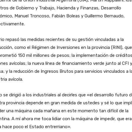
tros de Gobierno y Trabajo, Hacienda y Finanzas, Desarrollo
ómico, Manuel Troncoso, Fabián Boleas y Guillermo Bernaudo,
ectivamente.
rio repasó las medidas recientes de su gestión vinculadas a la
cción, como el Régimen de Inversiones en la provincia (RINI), que
ometió 150 mil millones de pesos; la implementación de crédito
nes avícolas; la nueva línea de financiamiento verde junto al CFI 
a; y la reducción de Ingresos Brutos para servicios vinculados a l
tria avícola.
 se dirigió a los industriales al decirles que «el desarrollo futuro 
ra provincia depende en gran medida de ustedes y sé lo que impl
der una máquina cada mañana en este momento tan difícil de la
tina. A mí ahora me toca lidiar con la máquina de impedir, que era
 hace poco el Estado entrerriano».