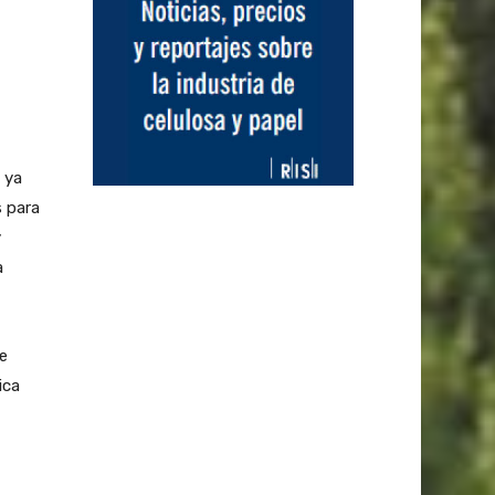
 ya
s para
y
a
de
ica