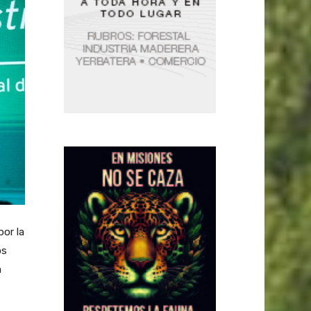
por la
os
a