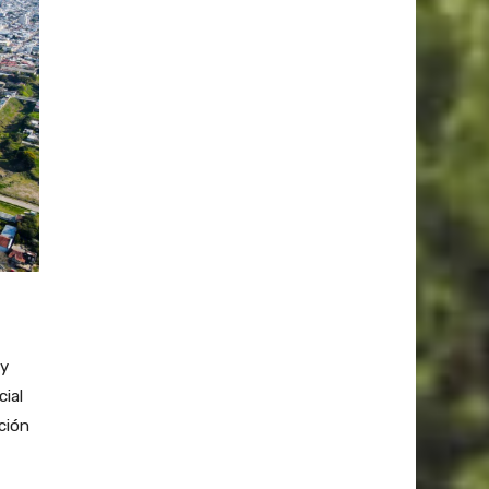
uy
cial
ción