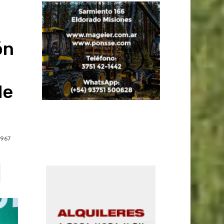
ón
de
967