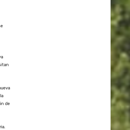
se
ya
sitan
 nueva
la
ón de
ia.