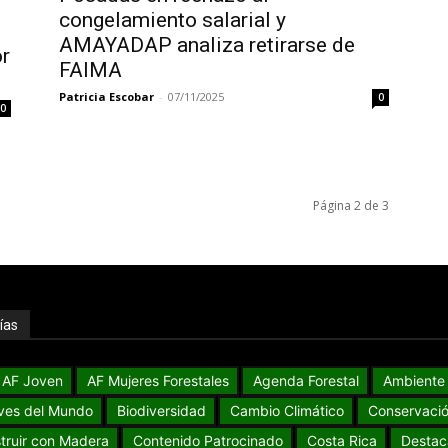
congelamiento salarial y
AMAYADAP analiza retirarse de
or
FAIMA
Patricia Escobar
-
07/11/2025
0
0
Página 2 de 3
ías
AF Joven
AF Mujeres Forestales
Agenda Forestal
Ambiente
ves del Mundo
Biodiversidad
Cambio Climático
Conservaci
truir con Madera
Contenido Patrocinado
Costa Rica
Destac