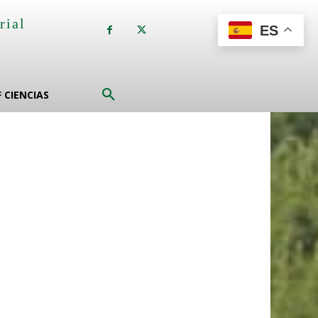
rial
ES
a
F CIENCIAS