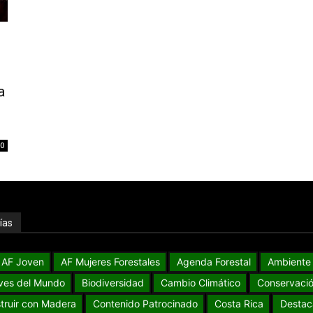
a
0
ías
AF Joven
AF Mujeres Forestales
Agenda Forestal
Ambiente
ves del Mundo
Biodiversidad
Cambio Climático
Conservaci
truir con Madera
Contenido Patrocinado
Costa Rica
Destac