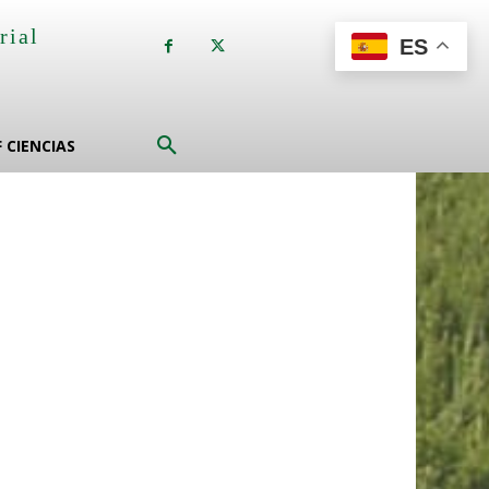
rial
ES
a
F CIENCIAS