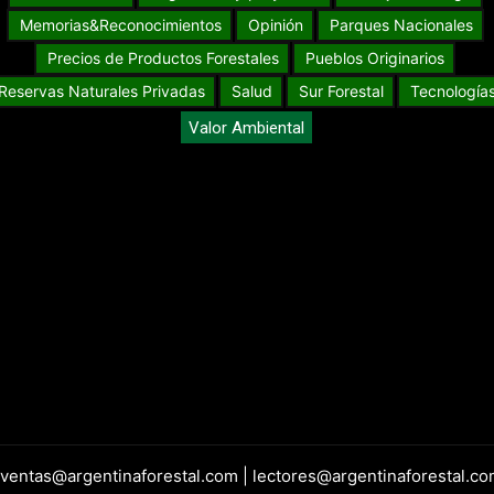
Memorias&Reconocimientos
Opinión
Parques Nacionales
Precios de Productos Forestales
Pueblos Originarios
Reservas Naturales Privadas
Salud
Sur Forestal
Tecnología
Valor Ambiental
 ventas@argentinaforestal.com | lectores@argentinaforestal.co