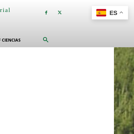
rial
ES
a
F CIENCIAS