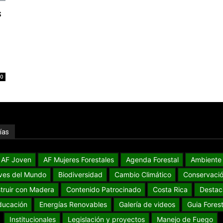
s
0
ías
AF Joven
AF Mujeres Forestales
Agenda Forestal
Ambiente
ves del Mundo
Biodiversidad
Cambio Climático
Conservaci
truir con Madera
Contenido Patrocinado
Costa Rica
Destac
ducación
Energías Renovables
Galería de videos
Guia Forest
Institucionales
Legislación y proyectos
Manejo de Fuego