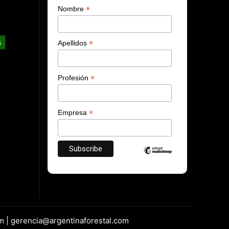
*
Nombre
s
*
Apellidos
*
Profesión
*
Empresa
m | gerencia@argentinaforestal.com