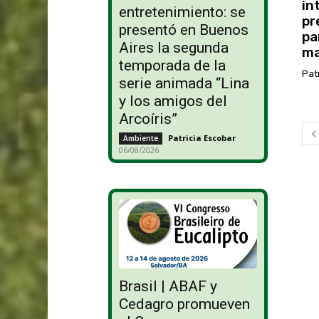
in
entretenimiento: se
pr
presentó en Buenos
pa
Aires la segunda
ma
temporada de la
Pat
serie animada “Lina
y los amigos del
Arcoíris”
Patricia Escobar
-
Ambiente
06/08/2026
Brasil | ABAF y
Cedagro promueven