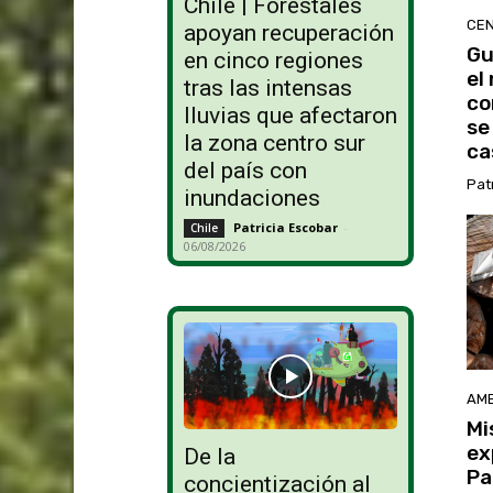
Chile | Forestales
CEN
apoyan recuperación
Gu
en cinco regiones
el
tras las intensas
co
lluvias que afectaron
se
la zona centro sur
ca
del país con
Pat
inundaciones
Patricia Escobar
-
Chile
06/08/2026
AMB
Mi
ex
De la
Pa
concientización al