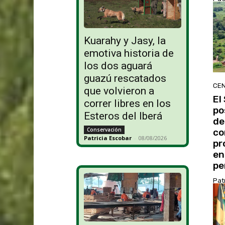
Kuarahy y Jasy, la
emotiva historia de
los dos aguará
guazú rescatados
CEN
que volvieron a
El
correr libres en los
po
Esteros del Iberá
de
Conservación
co
Patricia Escobar
-
08/08/2026
pr
en
pe
Pat