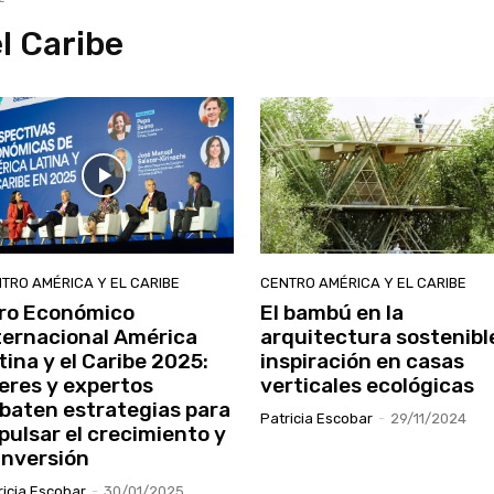
l Caribe
TRO AMÉRICA Y EL CARIBE
CENTRO AMÉRICA Y EL CARIBE
ro Económico
El bambú en la
ternacional América
arquitectura sostenibl
tina y el Caribe 2025:
inspiración en casas
deres y expertos
verticales ecológicas
baten estrategias para
Patricia Escobar
-
29/11/2024
pulsar el crecimiento y
 inversión
ricia Escobar
-
30/01/2025