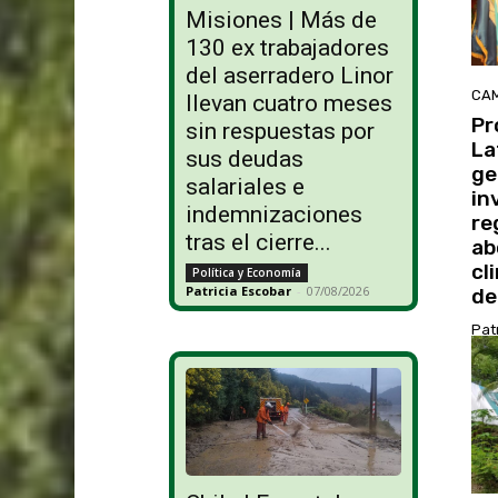
Misiones | Más de
130 ex trabajadores
del aserradero Linor
CAM
llevan cuatro meses
Pr
sin respuestas por
La
sus deudas
ge
salariales e
in
indemnizaciones
re
tras el cierre...
ab
cl
Política y Economía
Patricia Escobar
-
07/08/2026
de
Pat