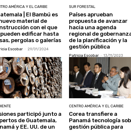
TRO AMÉRICA Y EL CARIBE
SUR FORESTAL
atemala | El Bambú es
Países aprueban
 nuevo material de
propuesta de avanzar
nstrucción con el que
hacia una agenda
 pueden edificar hasta
regional de gobernanz
sas, pergolas o galerías
de la planificación y la
gestión pública
ricia Escobar
-
29/01/2024
Patricia Escobar
-
13/11/2023
IENTE
CENTRO AMÉRICA Y EL CARIBE
siones participó junto a
Corea transfiere a
pertos de Guatemala,
Panamá tecnología sob
namá y EE. UU. de un
gestión pública para