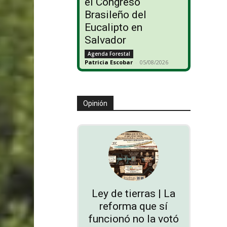
el Congreso
Brasileño del
Eucalipto en
Salvador
Agenda Forestal
Patricia Escobar
-
05/08/2026
Opinión
Ley de tierras | La
reforma que sí
funcionó no la votó