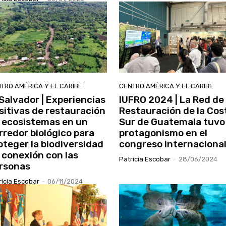
TRO AMÉRICA Y EL CARIBE
CENTRO AMÉRICA Y EL CARIBE
 Salvador | Experiencias
IUFRO 2024 | La Red de
sitivas de restauración
Restauración de la Cos
 ecosistemas en un
Sur de Guatemala tuvo
rredor biológico para
protagonismo en el
oteger la biodiversidad
congreso internaciona
 conexión con las
Patricia Escobar
-
28/06/2024
rsonas
ricia Escobar
-
06/11/2024