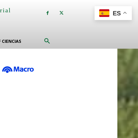
rial
ES
a
F CIENCIAS