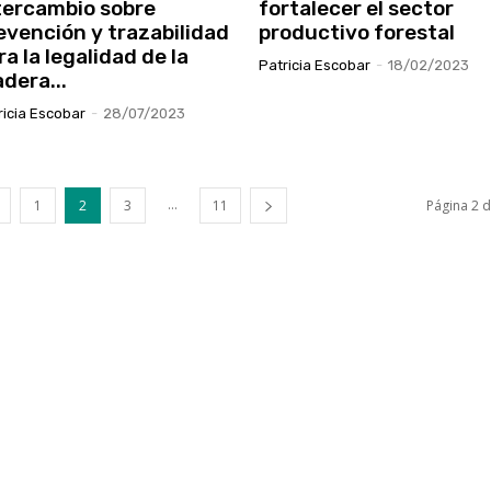
tercambio sobre
fortalecer el sector
evención y trazabilidad
productivo forestal
ra la legalidad de la
Patricia Escobar
-
18/02/2023
dera...
ricia Escobar
-
28/07/2023
...
1
2
3
11
Página 2 