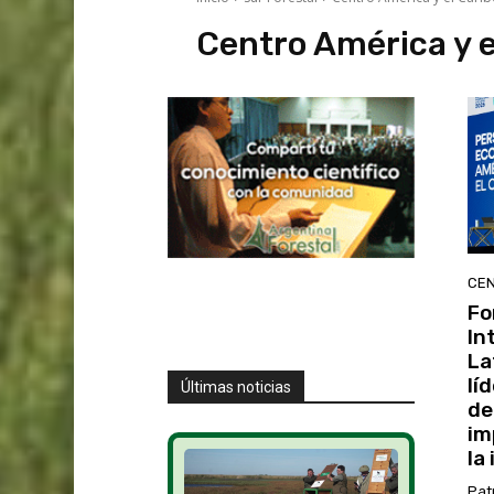
Centro América y e
CEN
Fo
In
La
lí
Últimas noticias
de
im
la
Pat