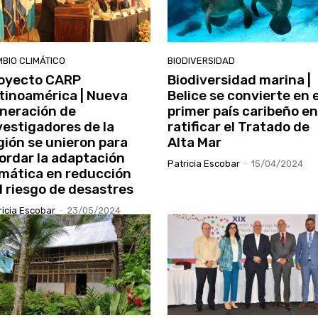
BIO CLIMÁTICO
BIODIVERSIDAD
oyecto CARP
Biodiversidad marina |
tinoamérica | Nueva
Belice se convierte en e
neración de
primer país caribeño en
vestigadores de la
ratificar el Tratado de
gión se unieron para
Alta Mar
ordar la adaptación
Patricia Escobar
-
15/04/2024
imática en reducción
l riesgo de desastres
ricia Escobar
-
23/05/2024