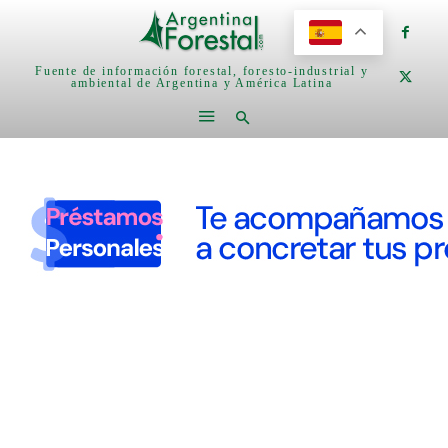
Fuente de información forestal, foresto-industrial y
ambiental de Argentina y América Latina