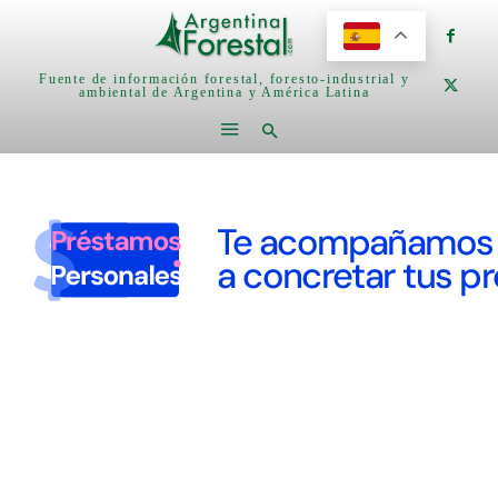
Fuente de información forestal, foresto-industrial y
ambiental de Argentina y América Latina