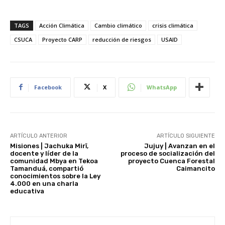
TAGS
Acción Climática
Cambio climático
crisis climática
CSUCA
Proyecto CARP
reducción de riesgos
USAID
Facebook
X
WhatsApp
ARTÍCULO ANTERIOR
ARTÍCULO SIGUIENTE
Misiones | Jachuka Mirĩ,
Jujuy | Avanzan en el
docente y líder de la
proceso de socialización del
comunidad Mbya en Tekoa
proyecto Cuenca Forestal
Tamanduá, compartió
Caimancito
conocimientos sobre la Ley
4.000 en una charla
educativa