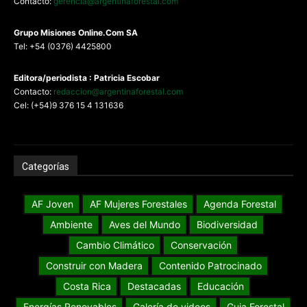
Contacto:
gerencia@argentinaforestal.com
G
rupo Misiones
Online.Com
SA
Tel: +54 (0376) 4425800
Editora/periodista : Patricia Escobar
Contacto:
redaccion@argentinaforestal.com
Cel: (+54)9 376 15 4 131636
Categorías
AF Joven
AF Mujeres Forestales
Agenda Forestal
Ambiente
Aves del Mundo
Biodiversidad
Cambio Climático
Conservación
Construir con Madera
Contenido Patrocinado
Costa Rica
Destacadas
Educación
Energías Renovables
Galería de videos
Guia Forestal