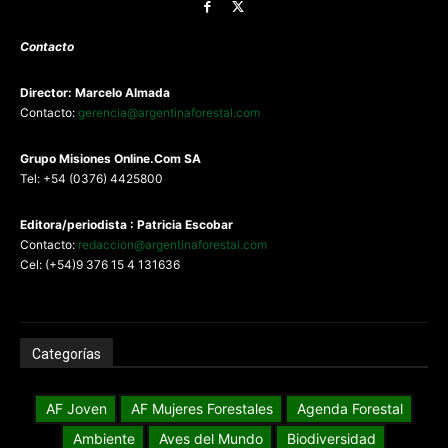
Contacto
Director: Marcelo Almada
Contacto:
gerencia@argentinaforestal.com
G
rupo Misiones
Online.Com
SA
Tel: +54 (0376) 4425800
Editora/periodista : Patricia Escobar
Contacto:
redaccion@argentinaforestal.com
Cel: (+54)9 376 15 4 131636
Categorías
AF Joven
AF Mujeres Forestales
Agenda Forestal
Ambiente
Aves del Mundo
Biodiversidad